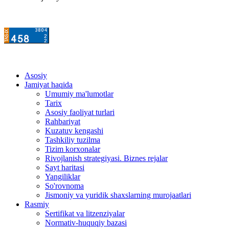
Asosiy
Jamiyat haqida
Umumiy ma'lumotlar
Tarix
Asosiy faoliyat turlari
Rahbariyat
Kuzatuv kengashi
Tashkiliy tuzilma
Tizim korxonalar
Rivojlanish strategiyasi. Biznes rejalar
Sayt haritasi
Yangiliklar
So'rovnoma
Jismoniy va yuridik shaxslarning murojaatlari
Rasmiy
Sertifikat va litzenziyalar
Normativ-huquqiy bazasi