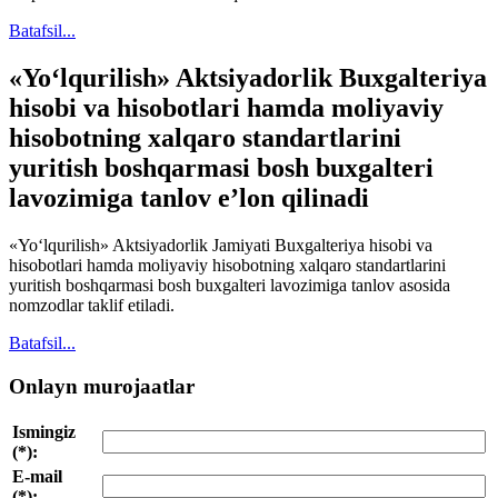
Batafsil...
«Yo‘lqurilish» Aktsiyadorlik Buxgalteriya
hisobi va hisobotlari hamda moliyaviy
hisobotning xalqaro standartlarini
yuritish boshqarmasi bosh buxgalteri
lavozimiga tanlov e’lon qilinadi
«Yo‘lqurilish» Aktsiyadorlik Jamiyati Buxgalteriya hisobi va
hisobotlari hamda moliyaviy hisobotning xalqaro standartlarini
yuritish boshqarmasi bosh buxgalteri lavozimiga tanlov asosida
nomzodlar taklif etiladi.
Batafsil...
Onlayn murojaatlar
Ismingiz
(*):
E-mail
(*):