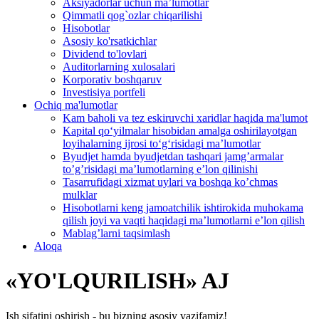
Aksiyadorlar uchun ma’lumotlar
Qimmatli qog`ozlar chiqarilishi
Hisobotlar
Asosiy ko'rsatkichlar
Dividend to'lovlari
Auditorlarning xulosalari
Korporativ boshqaruv
Investisiya portfeli
Ochiq ma'lumotlar
Kam baholi va tez eskiruvchi xaridlar haqida ma'lumot
Kapital qo‘yilmalar hisobidan amalga oshirilayotgan
loyihalarning ijrosi to‘g‘risidagi maʼlumotlar
Byudjet hamda byudjetdan tashqari jamgʼarmalar
toʼgʼrisidagi maʼlumotlarning eʼlon qilinishi
Tasarrufidagi xizmat uylari va boshqa koʼchmas
mulklar
Hisobotlarni keng jamoatchilik ishtirokida muhokama
qilish joyi va vaqti haqidagi maʼlumotlarni eʼlon qilish
Mablag’larni taqsimlash
Aloqa
«YO'LQURILISH» AJ
Ish sifatini oshirish - bu bizning asosiy vazifamiz!