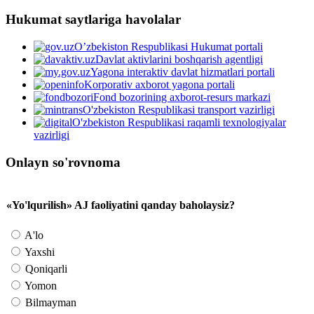
Hukumat saytlariga havolalar
O’zbekiston Respublikasi Hukumat portali
Davlat aktivlarini boshqarish agentligi
Yagona interaktiv davlat hizmatlari portali
Korporativ axborot yagona portali
Fond bozorining axborot-resurs markazi
O'zbekiston Respublikasi transport vazirligi
O'zbekiston Respublikasi raqamli texnologiyalar
vazirligi
Onlayn so'rovnoma
«Yo'lqurilish» AJ faoliyatini qanday baholaysiz?
A'lo
Yaxshi
Qoniqarli
Yomon
Bilmayman