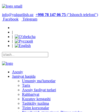
info@yulqurilish.uz
+
998 78 147 06 75
("Ishonch telefoni")
Facebook
Telegram
|
|
|
|
Asosiy
Jamiyat haqida
Umumiy ma'lumotlar
Tarix
Asosiy faoliyat turlari
Rahbariyat
Kuzatuv kengashi
Tashkiliy tuzilma
Tizim korxonalar