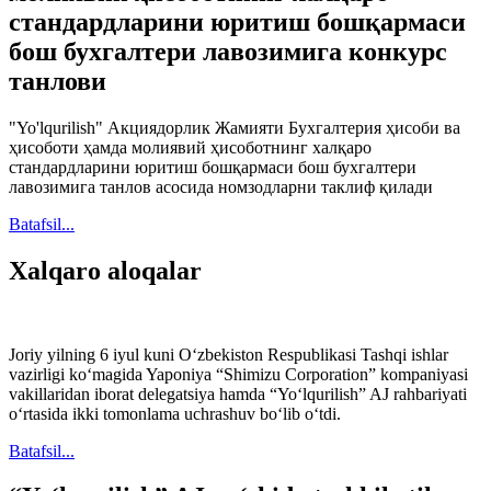
стандардларини юритиш бошқармаси
бош бухгалтери лавозимига конкурс
танлови
"Yo'lqurilish" Акциядорлик Жамияти Бухгалтерия ҳисоби ва
ҳисоботи ҳамда молиявий ҳисоботнинг халқаро
стандардларини юритиш бошқармаси бош бухгалтери
лавозимига танлов асосида номзодларни таклиф қилади
Batafsil...
Xalqaro aloqalar
Joriy yilning 6 iyul kuni O‘zbekiston Respublikasi Tashqi ishlar
vazirligi ko‘magida Yaponiya “Shimizu Corporation” kompaniyasi
vakillaridan iborat delegatsiya hamda “Yo‘lqurilish” AJ rahbariyati
o‘rtasida ikki tomonlama uchrashuv bo‘lib o‘tdi.
Batafsil...