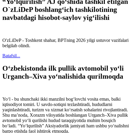
“Yo‘lqurilish” AJ qo‘shida tashkil etilgan
O`zLiDeP boshlang‘ich tashkilotining
navbatdagi hisobot-saylov yig‘ilishi
O'zLiDeP - Toshkent shahar, BPTning 2026 yilgi ustuvor vazifalari
belgilab olindi.
Batafsil...
Oʻzbekistonda ilk pullik avtomobil yoʻli
Urganch–Xiva yoʻnalishida qurilmoqda
Yoʻl - bu shunchaki ikki manzilni bogʻlovchi vosita emas, balki
iqtisodiyot tomiri. U savdo-sotiqni tezlashtiradi, hududlarni
yaqinlashtiradi, turizm va xizmat koʻrsatish sohalarini rivojlantiradi.
Shu maʼnoda, Xorazm viloyatida boshlangan Urganch–Xiva pullik
avtomobil yoʻli qurilishi hudud taraqqiyotida muhim bosqich
boʻladi. “Yoʻlqurilish” Aksiyadorlik jamiyati ham ushbu yoʻnalishni
barpo etishda faol ishtirok etmoqda.