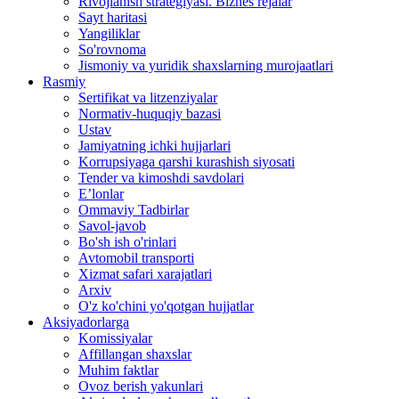
Rivojlanish strategiyasi. Biznes rejalar
Sayt haritasi
Yangiliklar
So'rovnoma
Jismoniy va yuridik shaxslarning murojaatlari
Rasmiy
Sertifikat va litzenziyalar
Normativ-huquqiy bazasi
Ustav
Jamiyatning ichki hujjarlari
Korrupsiyaga qarshi kurashish siyosati
Tender va kimoshdi savdolari
E’lonlar
Ommaviy Tadbirlar
Savol-javob
Bo'sh ish o'rinlari
Avtomobil transporti
Xizmat safari xarajatlari
Arxiv
O'z ko'chini yo'qotgan hujjatlar
Aksiyadorlarga
Komissiyalar
Affillangan shaxslar
Muhim faktlar
Ovoz berish yakunlari