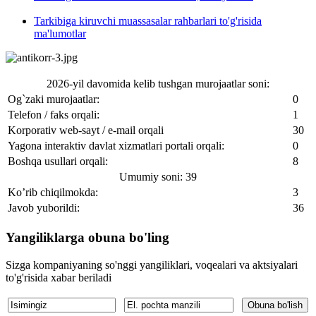
Tarkibiga kiruvchi muassasalar rahbarlari to'g'risida
ma'lumotlar
2026-yil davomida kelib tushgan murojaatlar soni:
Og`zaki murojaatlar:
0
Telefon / faks orqali:
1
Korporativ web-sayt / e-mail orqali
30
Yagona interaktiv davlat xizmatlari portali orqali:
0
Boshqa usullari orqali:
8
Umumiy soni: 39
Ko’rib chiqilmokda:
3
Javob yuborildi:
36
Yangiliklarga obuna bo'ling
Sizga kompaniyaning so'nggi yangiliklari, voqealari va aktsiyalari
to'g'risida xabar beriladi