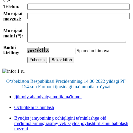
Telefon:
Murojaat
mavzusi:
Murojaat
matni (*):
Kodni
o
k
t
l
z
y
u
z
Spamdan himoya
kiriting:
O‘zbekiston Respublikasi Prezidentining 14.06.2022 yildagi PF-
154-son Farmoni ijrosidagi ma’lumotlar ro‘yxati
Ijtimoiy ahamiyatga molik ma'lumot
Ochiqlikni ta'minlash
Byudjet jarayonining ochiqligini ta'minlashga oid
ma'lumotlarning rasmiy veb-saytda joylashtirilishini baholash
mezoni