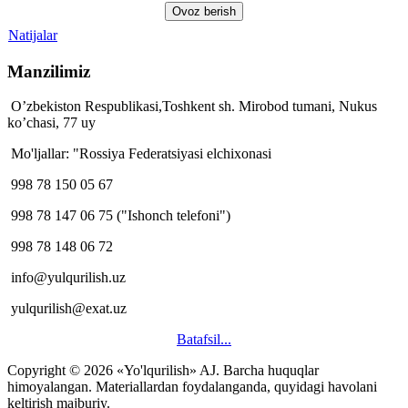
Natijalar
Manzilimiz
O’zbekiston Respublikasi,Toshkent sh. Mirobod tumani, Nukus
ko’chasi, 77 uy
Mo'ljallar: "Rossiya Federatsiyasi elchixonasi
998 78 150 05 67
998 78 147 06 75 ("Ishonch telefoni")
998 78 148 06 72
info@yulqurilish.uz
yulqurilish@exat.uz
Batafsil...
Copyright © 2026 «Yo'lqurilish» AJ. Barcha huquqlar
himoyalangan. Materiallardan foydalanganda, quyidagi havolani
keltirish majburiy.