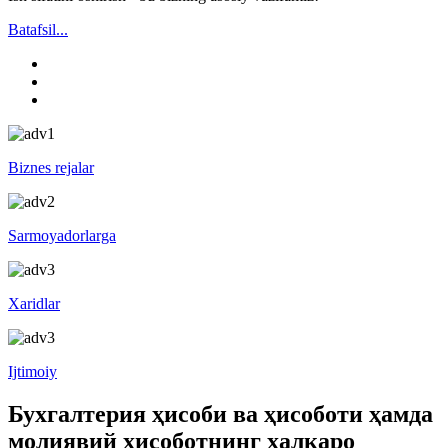
Batafsil...
Biznes rejalar
Sarmoyadorlarga
Xaridlar
Ijtimoiy
Бухгалтерия ҳисоби ва ҳисоботи ҳамда
молиявий ҳисоботнинг халқаро