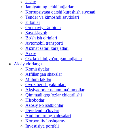
Ustav
Jamiyatning ichki hujjarlari
Korrupsiyaga qarshi kurashish siyosati
Tender va kimoshdi savdolari
E’lonlar
Ommaviy Tadbirlar
Savol-javob
Bo'sh ish o'rinlari
Avtomobil transporti
Xizmat safari xarajatlari
Arxiv
O'z ko'chini yo'qotgan hujjatlar
Aksiyadorlarga
Komissiyalar
Affillangan shaxslar
Muhim faktlar
Ovoz berish yakunlari
Aksiyadorlar uchun ma’lumotlar
Qimmatli qog`ozlar chiqarilishi
Hisobotlar
Asosiy ko'rsatkichlar
Dividend to'lovlari
Auditorlarning xulosalari
Korporativ boshqaruv
Investisiya portfeli