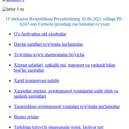
O‘zbekiston Respublikasi Prezidentining 16.06.2021 yildagi PF-
6247-son Farmoni ijrosidagi ma’lumotlar ro‘yxati
O'z faoliyatiga oid xisobotlar
Davlat xaridlari to'g'risida ma'lumotlar
To'g'ridan-to'g'ri shartnomalar bo'yicha
Xizmat safarlari, sutkalik pul, transport va yashash bilan
bog'liq xarajatlar
Xarid komissiyasi tarkibi
Xarajatlar smetasi, avtotransport vositalarini sotib olish va
saqlash xarajatlari
Tasarrufdagi avtotransport vositalari to'g'risida ma'lumotlar
Biznes rejalar
Tarkibiga kiruvchi muassasalar nomi, faoliyat turi