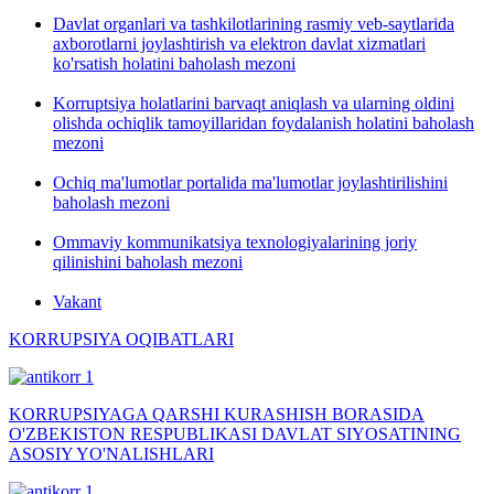
Davlat organlari va tashkilotlarining rasmiy veb-saytlarida
axborotlarni joylashtirish va elektron davlat xizmatlari
ko'rsatish holatini baholash mezoni
Korruptsiya holatlarini barvaqt aniqlash va ularning oldini
olishda ochiqlik tamoyillaridan foydalanish holatini baholash
mezoni
Ochiq ma'lumotlar portalida ma'lumotlar joylashtirilishini
baholash mezoni
Ommaviy kommunikatsiya texnologiyalarining joriy
qilinishini baholash mezoni
Vakant
KORRUPSIYA OQIBATLARI
KORRUPSIYAGA QARSHI KURASHISH BORASIDA
O'ZBEKISTON RESPUBLIKASI DAVLAT SIYOSATINING
ASOSIY YO'NALISHLARI