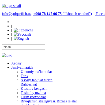
info@yulqurilish.uz
+
998 78 147 06 75
("Ishonch telefoni")
Faceb
|
|
|
|
Asosiy
Jamiyat haqida
Umumiy ma'lumotlar
Tarix
Asosiy faoliyat turlari
Rahbariyat
Kuzatuv kengashi
Tashkiliy tuzilma
Tizim korxonalar
Rivojlanish strategiyasi. Biznes rejalar