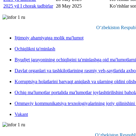
2025 yil I chorak tadbirlar
28 May 2025
Ko’rishlar so
O‘zbekiston Respubli
Ijtimoiy ahamiyatga molik ma'lumot
Ochiqlikni ta'minlash
Byudjet jarayonining ochiqligini ta'minlashga oid ma'lumotlarni
Davlat organlari va tashkilotlarining rasmiy veb-saytlarida axbor
Korruptsiya holatlarini barvaqt aniqlash va ularning oldini olis
Ochiq ma'lumotlar portalida ma'lumotlar joylashtirilishini baho
Ommaviy kommunikatsiya texnologiyalarining joriy qilinishini
Vakant
O‘zbekiston Respubli