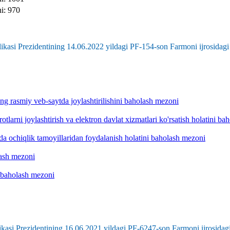
ni: 970
kasi Prezidentining 14.06.2022 yildagi PF-154-son Farmoni ijrosidagi
ng rasmiy veb-saytda joylashtirilishini baholash mezoni
otlarni joylashtirish va elektron davlat xizmatlari ko'rsatish holatini b
hda ochiqlik tamoyillaridan foydalanish holatini baholash mezoni
lash mezoni
 baholash mezoni
kasi Prezidentining 16.06.2021 yildagi PF-6247-son Farmoni ijrosidagi