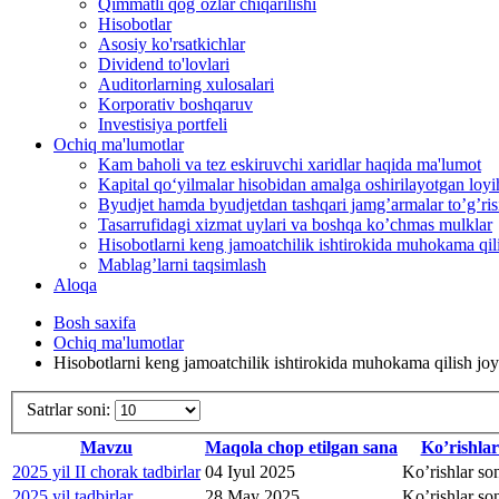
Qimmatli qog`ozlar chiqarilishi
Hisobotlar
Asosiy ko'rsatkichlar
Dividend to'lovlari
Auditorlarning xulosalari
Korporativ boshqaruv
Investisiya portfeli
Ochiq ma'lumotlar
Kam baholi va tez eskiruvchi xaridlar haqida ma'lumot
Kapital qo‘yilmalar hisobidan amalga oshirilayotgan loyih
Byudjet hamda byudjetdan tashqari jamgʼarmalar toʼgʼrisi
Tasarrufidagi xizmat uylari va boshqa koʼchmas mulklar
Hisobotlarni keng jamoatchilik ishtirokida muhokama qilis
Mablag’larni taqsimlash
Aloqa
Bosh saxifa
Ochiq ma'lumotlar
Hisobotlarni keng jamoatchilik ishtirokida muhokama qilish joyi
Satrlar soni:
Mavzu
Maqola chop etilgan sana
Ko’rishlar
2025 yil II chorak tadbirlar
04 Iyul 2025
Ko’rishlar so
2025 yil tadbirlar
28 May 2025
Ko’rishlar so