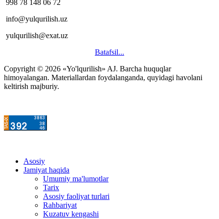
998 78 148 06 72
info@yulqurilish.uz
yulqurilish@exat.uz
Batafsil...
Copyright © 2026 «Yo'lqurilish» AJ. Barcha huquqlar
himoyalangan. Materiallardan foydalanganda, quyidagi havolani
keltirish majburiy.
Asosiy
Jamiyat haqida
Umumiy ma'lumotlar
Tarix
Asosiy faoliyat turlari
Rahbariyat
Kuzatuv kengashi