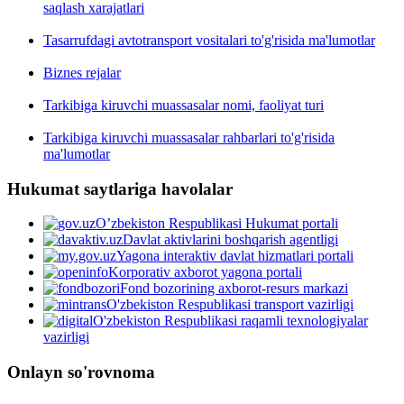
saqlash xarajatlari
Tasarrufdagi avtotransport vositalari to'g'risida ma'lumotlar
Biznes rejalar
Tarkibiga kiruvchi muassasalar nomi, faoliyat turi
Tarkibiga kiruvchi muassasalar rahbarlari to'g'risida
ma'lumotlar
Hukumat saytlariga havolalar
O’zbekiston Respublikasi Hukumat portali
Davlat aktivlarini boshqarish agentligi
Yagona interaktiv davlat hizmatlari portali
Korporativ axborot yagona portali
Fond bozorining axborot-resurs markazi
O'zbekiston Respublikasi transport vazirligi
O'zbekiston Respublikasi raqamli texnologiyalar
vazirligi
Onlayn so'rovnoma