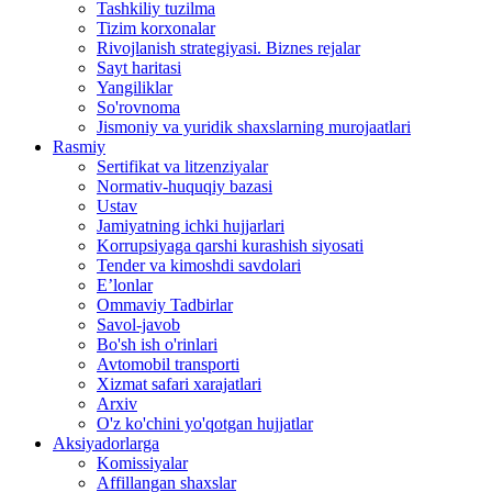
Tashkiliy tuzilma
Tizim korxonalar
Rivojlanish strategiyasi. Biznes rejalar
Sayt haritasi
Yangiliklar
So'rovnoma
Jismoniy va yuridik shaxslarning murojaatlari
Rasmiy
Sertifikat va litzenziyalar
Normativ-huquqiy bazasi
Ustav
Jamiyatning ichki hujjarlari
Korrupsiyaga qarshi kurashish siyosati
Tender va kimoshdi savdolari
E’lonlar
Ommaviy Tadbirlar
Savol-javob
Bo'sh ish o'rinlari
Avtomobil transporti
Xizmat safari xarajatlari
Arxiv
O'z ko'chini yo'qotgan hujjatlar
Aksiyadorlarga
Komissiyalar
Affillangan shaxslar