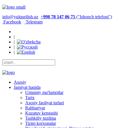
info@yulqurilish.uz
+
998 78 147 06 75
("Ishonch telefoni")
Facebook
Telegram
|
|
|
|
Asosiy
Jamiyat haqida
Umumiy ma'lumotlar
Tarix
Asosiy faoliyat turlari
Rahbariyat
Kuzatuv kengashi
Tashkiliy tuzilma
Tizim korxonalar