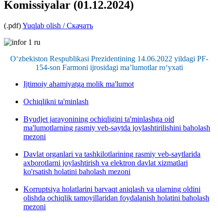
Komissiyalar (01.12.2024)
(.pdf)
Yuqlab olish / Скачать
O‘zbekiston Respublikasi Prezidentining 14.06.2022 yildagi PF-
154-son Farmoni ijrosidagi ma’lumotlar ro‘yxati
Ijtimoiy ahamiyatga molik ma'lumot
Ochiqlikni ta'minlash
Byudjet jarayonining ochiqligini ta'minlashga oid
ma'lumotlarning rasmiy veb-saytda joylashtirilishini baholash
mezoni
Davlat organlari va tashkilotlarining rasmiy veb-saytlarida
axborotlarni joylashtirish va elektron davlat xizmatlari
ko'rsatish holatini baholash mezoni
Korruptsiya holatlarini barvaqt aniqlash va ularning oldini
olishda ochiqlik tamoyillaridan foydalanish holatini baholash
mezoni