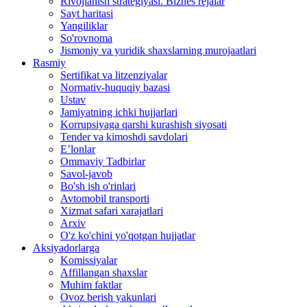
Rivojlanish strategiyasi. Biznes rejalar
Sayt haritasi
Yangiliklar
So'rovnoma
Jismoniy va yuridik shaxslarning murojaatlari
Rasmiy
Sertifikat va litzenziyalar
Normativ-huquqiy bazasi
Ustav
Jamiyatning ichki hujjarlari
Korrupsiyaga qarshi kurashish siyosati
Tender va kimoshdi savdolari
E’lonlar
Ommaviy Tadbirlar
Savol-javob
Bo'sh ish o'rinlari
Avtomobil transporti
Xizmat safari xarajatlari
Arxiv
O'z ko'chini yo'qotgan hujjatlar
Aksiyadorlarga
Komissiyalar
Affillangan shaxslar
Muhim faktlar
Ovoz berish yakunlari