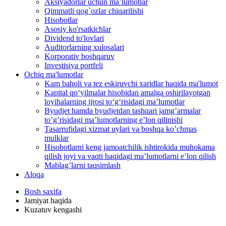
Aksiyadorlar uchun ma’lumotlar
Qimmatli qog`ozlar chiqarilishi
Hisobotlar
Asosiy ko'rsatkichlar
Dividend to'lovlari
Auditorlarning xulosalari
Korporativ boshqaruv
Investisiya portfeli
Ochiq ma'lumotlar
Kam baholi va tez eskiruvchi xaridlar haqida ma'lumot
Kapital qo‘yilmalar hisobidan amalga oshirilayotgan
loyihalarning ijrosi to‘g‘risidagi maʼlumotlar
Byudjet hamda byudjetdan tashqari jamgʼarmalar
toʼgʼrisidagi maʼlumotlarning eʼlon qilinishi
Tasarrufidagi xizmat uylari va boshqa koʼchmas
mulklar
Hisobotlarni keng jamoatchilik ishtirokida muhokama
qilish joyi va vaqti haqidagi maʼlumotlarni eʼlon qilish
Mablag’larni taqsimlash
Aloqa
Bosh saxifa
Jamiyat haqida
Kuzatuv kengashi