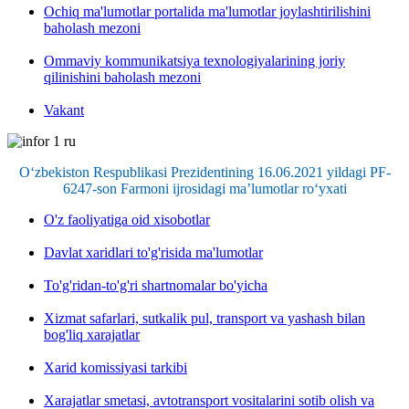
Ochiq ma'lumotlar portalida ma'lumotlar joylashtirilishini
baholash mezoni
Ommaviy kommunikatsiya texnologiyalarining joriy
qilinishini baholash mezoni
Vakant
O‘zbekiston Respublikasi Prezidentining 16.06.2021 yildagi PF-
6247-son Farmoni ijrosidagi ma’lumotlar ro‘yxati
O'z faoliyatiga oid xisobotlar
Davlat xaridlari to'g'risida ma'lumotlar
To'g'ridan-to'g'ri shartnomalar bo'yicha
Xizmat safarlari, sutkalik pul, transport va yashash bilan
bog'liq xarajatlar
Xarid komissiyasi tarkibi
Xarajatlar smetasi, avtotransport vositalarini sotib olish va