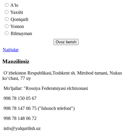
A'lo
Yaxshi
Qoniqarli
Yomon
Bilmayman
Natijalar
Manzilimiz
O’zbekiston Respublikasi,Toshkent sh. Mirobod tumani, Nukus
ko’chasi, 77 uy
Mo'ljallar: "Rossiya Federatsiyasi elchixonasi
998 78 150 05 67
998 78 147 06 75 ("Ishonch telefoni")
998 78 148 06 72
info@yulqurilish.uz