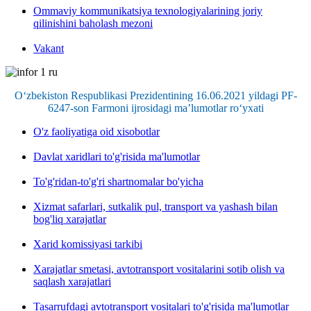
Ommaviy kommunikatsiya texnologiyalarining joriy
qilinishini baholash mezoni
Vakant
O‘zbekiston Respublikasi Prezidentining 16.06.2021 yildagi PF-
6247-son Farmoni ijrosidagi ma’lumotlar ro‘yxati
O'z faoliyatiga oid xisobotlar
Davlat xaridlari to'g'risida ma'lumotlar
To'g'ridan-to'g'ri shartnomalar bo'yicha
Xizmat safarlari, sutkalik pul, transport va yashash bilan
bog'liq xarajatlar
Xarid komissiyasi tarkibi
Xarajatlar smetasi, avtotransport vositalarini sotib olish va
saqlash xarajatlari
Tasarrufdagi avtotransport vositalari to'g'risida ma'lumotlar