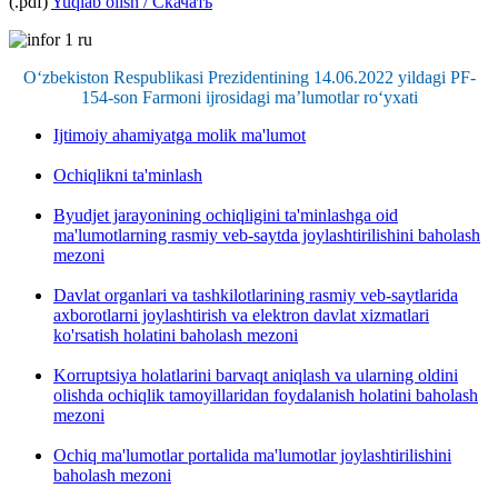
(.pdf)
Yuqlab olish / Скачать
O‘zbekiston Respublikasi Prezidentining 14.06.2022 yildagi PF-
154-son Farmoni ijrosidagi ma’lumotlar ro‘yxati
Ijtimoiy ahamiyatga molik ma'lumot
Ochiqlikni ta'minlash
Byudjet jarayonining ochiqligini ta'minlashga oid
ma'lumotlarning rasmiy veb-saytda joylashtirilishini baholash
mezoni
Davlat organlari va tashkilotlarining rasmiy veb-saytlarida
axborotlarni joylashtirish va elektron davlat xizmatlari
ko'rsatish holatini baholash mezoni
Korruptsiya holatlarini barvaqt aniqlash va ularning oldini
olishda ochiqlik tamoyillaridan foydalanish holatini baholash
mezoni
Ochiq ma'lumotlar portalida ma'lumotlar joylashtirilishini
baholash mezoni