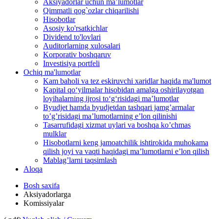
Aksiyadorlar uchun ma’lumotlar
Qimmatli qog`ozlar chiqarilishi
Hisobotlar
Asosiy ko'rsatkichlar
Dividend to'lovlari
Auditorlarning xulosalari
Korporativ boshqaruv
Investisiya portfeli
Ochiq ma'lumotlar
Kam baholi va tez eskiruvchi xaridlar haqida ma'lumot
Kapital qo‘yilmalar hisobidan amalga oshirilayotgan
loyihalarning ijrosi to‘g‘risidagi maʼlumotlar
Byudjet hamda byudjetdan tashqari jamgʼarmalar
toʼgʼrisidagi maʼlumotlarning eʼlon qilinishi
Tasarrufidagi xizmat uylari va boshqa koʼchmas
mulklar
Hisobotlarni keng jamoatchilik ishtirokida muhokama
qilish joyi va vaqti haqidagi maʼlumotlarni eʼlon qilish
Mablag’larni taqsimlash
Aloqa
Bosh saxifa
Aksiyadorlarga
Komissiyalar