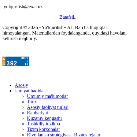
yulqurilish@exat.uz
Batafsil...
Copyright © 2026 «Yo'lqurilish» AJ. Barcha huquqlar
himoyalangan. Materiallardan foydalanganda, quyidagi havolani
keltirish majburiy.
Asosiy
Jamiyat haqida
Umumiy ma'lumotlar
Tarix
Asosiy faoliyat turlari
Rahbariyat
Kuzatuv kengashi
Tashkiliy tuzilma
Tizim korxonalar
Rivojlanish strategiyasi. Biznes rejalar