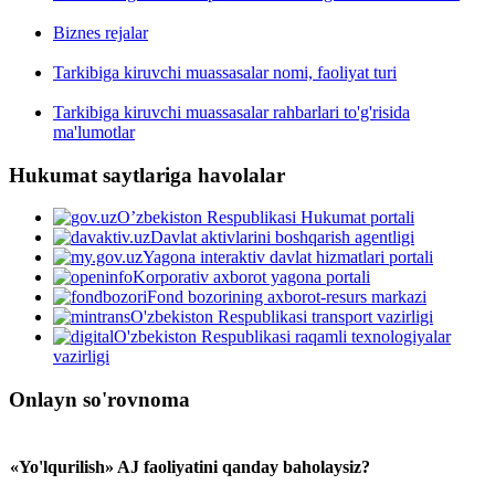
Biznes rejalar
Tarkibiga kiruvchi muassasalar nomi, faoliyat turi
Tarkibiga kiruvchi muassasalar rahbarlari to'g'risida
ma'lumotlar
Hukumat saytlariga havolalar
O’zbekiston Respublikasi Hukumat portali
Davlat aktivlarini boshqarish agentligi
Yagona interaktiv davlat hizmatlari portali
Korporativ axborot yagona portali
Fond bozorining axborot-resurs markazi
O'zbekiston Respublikasi transport vazirligi
O'zbekiston Respublikasi raqamli texnologiyalar
vazirligi
Onlayn so'rovnoma
«Yo'lqurilish» AJ faoliyatini qanday baholaysiz?