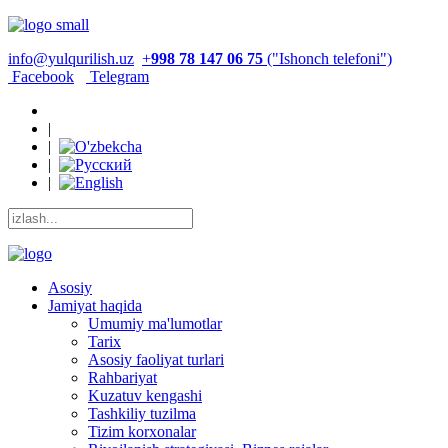
info@yulqurilish.uz
+
998 78 147 06 75
("Ishonch telefoni")
Facebook
Telegram
|
|
|
|
Asosiy
Jamiyat haqida
Umumiy ma'lumotlar
Tarix
Asosiy faoliyat turlari
Rahbariyat
Kuzatuv kengashi
Tashkiliy tuzilma
Tizim korxonalar