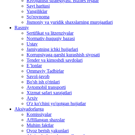
Rivojlanish strategiyasi. Biznes rejalar
Sayt haritasi
Yangiliklar
So'rovnoma
Jismoniy va yuridik shaxslarning murojaatlari
Rasmiy
Sertifikat va litzenziyalar
Normativ-huquqiy bazasi
Ustav
Jamiyatning ichki hujjarlari
Korrupsiyaga qarshi kurashish siyosati
Tender va kimoshdi savdolari
E’lonlar
Ommaviy Tadbirlar
Savol-javob
Bo'sh ish o'rinlari
Avtomobil transporti
Xizmat safari xarajatlari
Arxiv
O'z ko'chini yo'qotgan hujjatlar
Aksiyadorlarga
Komissiyalar
Affillangan shaxslar
Muhim faktlar
Ovoz berish yakunlari