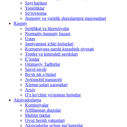
Sayt haritasi
Yangiliklar
So'rovnoma
Jismoniy va yuridik shaxslarning murojaatlari
Rasmiy
Sertifikat va litzenziyalar
Normativ-huquqiy bazasi
Ustav
Jamiyatning ichki hujjarlari
Korrupsiyaga qarshi kurashish siyosati
Tender va kimoshdi savdolari
E’lonlar
Ommaviy Tadbirlar
Savol-javob
Bo'sh ish o'rinlari
Avtomobil transporti
Xizmat safari xarajatlari
Arxiv
O'z ko'chini yo'qotgan hujjatlar
Aksiyadorlarga
Komissiyalar
Affillangan shaxslar
Muhim faktlar
Ovoz berish yakunlari
Aksiyadorlar uchun ma’lumotlar