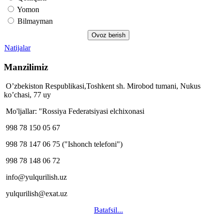
Yomon
Bilmayman
Natijalar
Manzilimiz
O’zbekiston Respublikasi,Toshkent sh. Mirobod tumani, Nukus
ko’chasi, 77 uy
Mo'ljallar: "Rossiya Federatsiyasi elchixonasi
998 78 150 05 67
998 78 147 06 75 ("Ishonch telefoni")
998 78 148 06 72
info@yulqurilish.uz
yulqurilish@exat.uz
Batafsil...