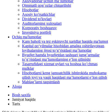
Aksiyadorlar uchun ma’lumotlar
Qimmatli qog`ozlar chiqarilishi
Hisobotlar
Asosiy ko'rsatkichlar
Dividend to'lovlari
Auditorlarning xulosalari
Korporativ boshqaruv
Investisiya portfeli
Ochiq ma'lumotlar
Kam baholi va tez eskiruvchi xaridlar haqida ma'lumot
Kapital qo‘yilmalar hisobidan amalga oshirilayotgan
loyihalarning ijrosi to‘g‘risidagi maʼlumotlar
Byudjet hamda byudjetdan tashqari jamgʼarmalar
toʼgʼrisidagi maʼlumotlarning eʼlon qilinishi
Tasarrufidagi xizmat uylari va boshqa koʼchmas
mulklar
Hisobotlarni keng jamoatchilik ishtirokida muhokama
qilish joyi va vaqti haqidagi maʼlumotlarni eʼlon qilish
Mablag’larni taqsimlash
Aloqa
Bosh saxifa
Jamiyat haqida
Tarix