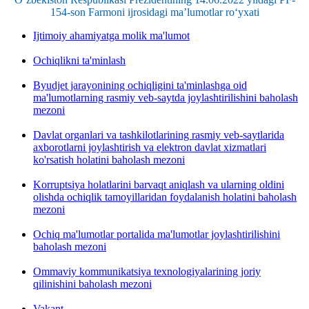
154-son Farmoni ijrosidagi ma’lumotlar ro‘yxati
Ijtimoiy ahamiyatga molik ma'lumot
Ochiqlikni ta'minlash
Byudjet jarayonining ochiqligini ta'minlashga oid
ma'lumotlarning rasmiy veb-saytda joylashtirilishini baholash
mezoni
Davlat organlari va tashkilotlarining rasmiy veb-saytlarida
axborotlarni joylashtirish va elektron davlat xizmatlari
ko'rsatish holatini baholash mezoni
Korruptsiya holatlarini barvaqt aniqlash va ularning oldini
olishda ochiqlik tamoyillaridan foydalanish holatini baholash
mezoni
Ochiq ma'lumotlar portalida ma'lumotlar joylashtirilishini
baholash mezoni
Ommaviy kommunikatsiya texnologiyalarining joriy
qilinishini baholash mezoni
Vakant