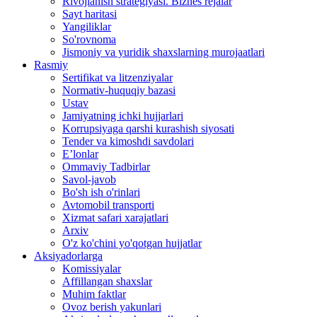
Rivojlanish strategiyasi. Biznes rejalar
Sayt haritasi
Yangiliklar
So'rovnoma
Jismoniy va yuridik shaxslarning murojaatlari
Rasmiy
Sertifikat va litzenziyalar
Normativ-huquqiy bazasi
Ustav
Jamiyatning ichki hujjarlari
Korrupsiyaga qarshi kurashish siyosati
Tender va kimoshdi savdolari
E’lonlar
Ommaviy Tadbirlar
Savol-javob
Bo'sh ish o'rinlari
Avtomobil transporti
Xizmat safari xarajatlari
Arxiv
O'z ko'chini yo'qotgan hujjatlar
Aksiyadorlarga
Komissiyalar
Affillangan shaxslar
Muhim faktlar
Ovoz berish yakunlari