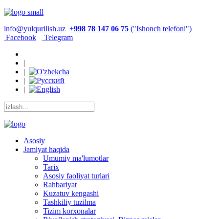
info@yulqurilish.uz
+
998 78 147 06 75
("Ishonch telefoni")
Facebook
Telegram
|
|
|
|
Asosiy
Jamiyat haqida
Umumiy ma'lumotlar
Tarix
Asosiy faoliyat turlari
Rahbariyat
Kuzatuv kengashi
Tashkiliy tuzilma
Tizim korxonalar