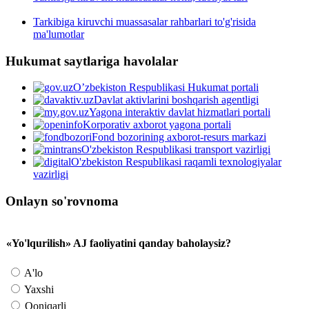
Tarkibiga kiruvchi muassasalar rahbarlari to'g'risida
ma'lumotlar
Hukumat saytlariga havolalar
O’zbekiston Respublikasi Hukumat portali
Davlat aktivlarini boshqarish agentligi
Yagona interaktiv davlat hizmatlari portali
Korporativ axborot yagona portali
Fond bozorining axborot-resurs markazi
O'zbekiston Respublikasi transport vazirligi
O'zbekiston Respublikasi raqamli texnologiyalar
vazirligi
Onlayn so'rovnoma
«Yo'lqurilish» AJ faoliyatini qanday baholaysiz?
A'lo
Yaxshi
Qoniqarli