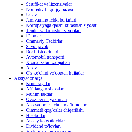
Sertifikat va litzenziyalar
Normativ-huquqiy bazasi
Ustav
Jamiyatning ichki hujjarlari
Korrupsiyaga qarshi kurashish siyosati
Tender va kimoshdi savdolari
E’lonlar
Ommaviy Tadbirlar
Savol-javob
Bo'sh ish o'rinlari
Avtomobil transporti
Xizmat safari xarajatlari
Arxiv
O'z ko'chini yo'qotgan hujjatlar
Aksiyadorlarga
Komissiyalar
Affillangan shaxslar
Muhim faktlar
Ovoz berish yakunlari
Aksiyadorlar uchun ma’lumotlar
Qimmatli qog`ozlar chiqarilishi
Hisobotlar
Asosiy ko'rsatkichlar
Dividend to'lovlari
Auditorlarning xulosalari