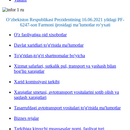
O‘zbekiston Respublikasi Prezidentining 16.06.2021 yildagi PF-
6247-son Farmoni ijrosidagi ma’lumotlar ro‘yxati
O'z faoliyatiga oid xisobotlar
Davlat xaridlari to'g'risida ma'lumotlar
To'g'ridan-to'g'ri shartnomalar bo'yicha
Xizmat safarlari, sutkalik pul, transport va yashash bilan
bog'liq xarajatlar
Xarid komissiyasi tarkibi
Xarajatlar smetasi, avtotransport vositalarini sotib olish va
saqlash xarajatlari
Tasarrufdagi avtotransport vositalari to'g'risida ma'lumotlar
Biznes rejalar
Tarkibiga kiruvchi muassasalar nomi, faoliyat turi