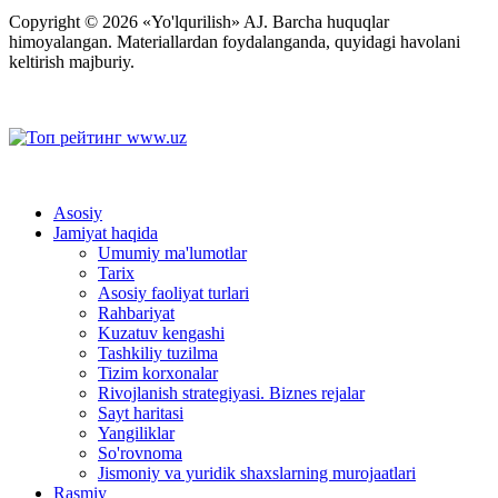
Copyright © 2026 «Yo'lqurilish» AJ. Barcha huquqlar
himoyalangan. Materiallardan foydalanganda, quyidagi havolani
keltirish majburiy.
Asosiy
Jamiyat haqida
Umumiy ma'lumotlar
Tarix
Asosiy faoliyat turlari
Rahbariyat
Kuzatuv kengashi
Tashkiliy tuzilma
Tizim korxonalar
Rivojlanish strategiyasi. Biznes rejalar
Sayt haritasi
Yangiliklar
So'rovnoma
Jismoniy va yuridik shaxslarning murojaatlari
Rasmiy