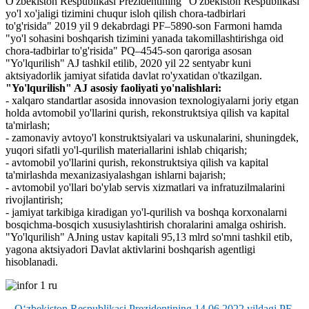
O'zbekiston Respublikasi Prezidentining "O'zbekiston Respublikasi
yo'l xo'jaligi tizimini chuqur isloh qilish chora-tadbirlari
to'g'risida" 2019 yil 9 dekabrdagi PF–5890-son Farmoni hamda
"yo'l sohasini boshqarish tizimini yanada takomillashtirishga oid
chora-tadbirlar to'g'risida" PQ–4545-son qaroriga asosan
"Yo'lqurilish" AJ tashkil etilib, 2020 yil 22 sentyabr kuni
aktsiyadorlik jamiyat sifatida davlat ro'yxatidan o'tkazilgan.
"Yo'lqurilish" AJ asosiy faoliyati yo'nalishlari:
- xalqaro standartlar asosida innovasion texnologiyalarni joriy etgan
holda avtomobil yo'llarini qurish, rekonstruktsiya qilish va kapital
ta'mirlash;
- zamonaviy avtoyo'l konstruktsiyalari va uskunalarini, shuningdek,
yuqori sifatli yo'l-qurilish materiallarini ishlab chiqarish;
- avtomobil yo'llarini qurish, rekonstruktsiya qilish va kapital
ta'mirlashda mexanizasiyalashgan ishlarni bajarish;
- avtomobil yo'llari bo'ylab servis xizmatlari va infratuzilmalarini
rivojlantirish;
- jamiyat tarkibiga kiradigan yo'l-qurilish va boshqa korxonalarni
bosqichma-bosqich xususiylashtirish choralarini amalga oshirish.
"Yo'lqurilish" AJning ustav kapitali 95,13 mlrd so'mni tashkil etib,
yagona aktsiyadori Davlat aktivlarini boshqarish agentligi
hisoblanadi.
O‘zbekiston Respublikasi Prezidentining 14.06.2022 yildagi PF-