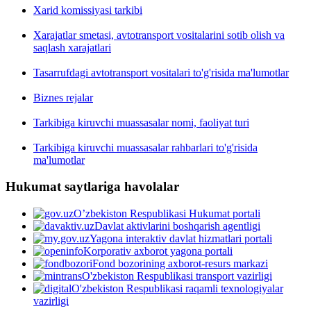
Xarid komissiyasi tarkibi
Xarajatlar smetasi, avtotransport vositalarini sotib olish va
saqlash xarajatlari
Tasarrufdagi avtotransport vositalari to'g'risida ma'lumotlar
Biznes rejalar
Tarkibiga kiruvchi muassasalar nomi, faoliyat turi
Tarkibiga kiruvchi muassasalar rahbarlari to'g'risida
ma'lumotlar
Hukumat saytlariga havolalar
O’zbekiston Respublikasi Hukumat portali
Davlat aktivlarini boshqarish agentligi
Yagona interaktiv davlat hizmatlari portali
Korporativ axborot yagona portali
Fond bozorining axborot-resurs markazi
O'zbekiston Respublikasi transport vazirligi
O'zbekiston Respublikasi raqamli texnologiyalar
vazirligi