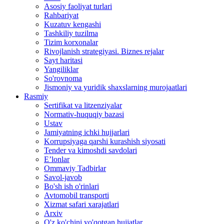
Asosiy faoliyat turlari
Rahbariyat
Kuzatuv kengashi
Tashkiliy tuzilma
Tizim korxonalar
Rivojlanish strategiyasi. Biznes rejalar
Sayt haritasi
Yangiliklar
So'rovnoma
Jismoniy va yuridik shaxslarning murojaatlari
Rasmiy
Sertifikat va litzenziyalar
Normativ-huquqiy bazasi
Ustav
Jamiyatning ichki hujjarlari
Korrupsiyaga qarshi kurashish siyosati
Tender va kimoshdi savdolari
E’lonlar
Ommaviy Tadbirlar
Savol-javob
Bo'sh ish o'rinlari
Avtomobil transporti
Xizmat safari xarajatlari
Arxiv
O'z ko'chini yo'qotgan hujjatlar