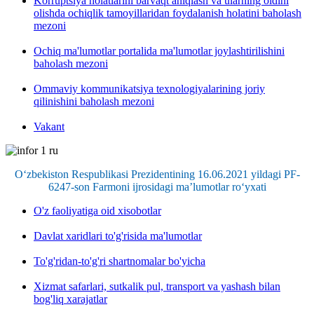
Korruptsiya holatlarini barvaqt aniqlash va ularning oldini
olishda ochiqlik tamoyillaridan foydalanish holatini baholash
mezoni
Ochiq ma'lumotlar portalida ma'lumotlar joylashtirilishini
baholash mezoni
Ommaviy kommunikatsiya texnologiyalarining joriy
qilinishini baholash mezoni
Vakant
O‘zbekiston Respublikasi Prezidentining 16.06.2021 yildagi PF-
6247-son Farmoni ijrosidagi ma’lumotlar ro‘yxati
O'z faoliyatiga oid xisobotlar
Davlat xaridlari to'g'risida ma'lumotlar
To'g'ridan-to'g'ri shartnomalar bo'yicha
Xizmat safarlari, sutkalik pul, transport va yashash bilan
bog'liq xarajatlar