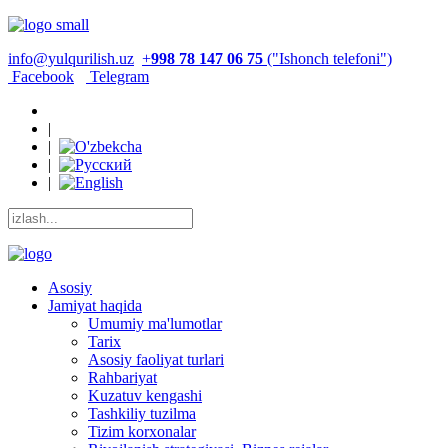
info@yulqurilish.uz
+
998 78 147 06 75
("Ishonch telefoni")
Facebook
Telegram
|
|
|
|
Asosiy
Jamiyat haqida
Umumiy ma'lumotlar
Tarix
Asosiy faoliyat turlari
Rahbariyat
Kuzatuv kengashi
Tashkiliy tuzilma
Tizim korxonalar