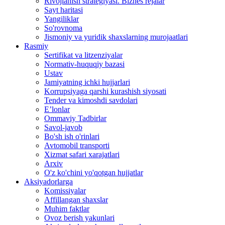
Rivojlanish strategiyasi. Biznes rejalar
Sayt haritasi
Yangiliklar
So'rovnoma
Jismoniy va yuridik shaxslarning murojaatlari
Rasmiy
Sertifikat va litzenziyalar
Normativ-huquqiy bazasi
Ustav
Jamiyatning ichki hujjarlari
Korrupsiyaga qarshi kurashish siyosati
Tender va kimoshdi savdolari
E’lonlar
Ommaviy Tadbirlar
Savol-javob
Bo'sh ish o'rinlari
Avtomobil transporti
Xizmat safari xarajatlari
Arxiv
O'z ko'chini yo'qotgan hujjatlar
Aksiyadorlarga
Komissiyalar
Affillangan shaxslar
Muhim faktlar
Ovoz berish yakunlari