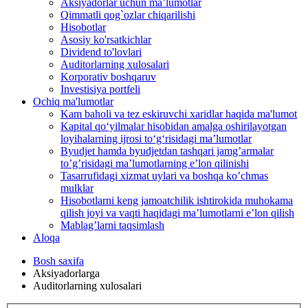
Aksiyadorlar uchun ma’lumotlar
Qimmatli qog`ozlar chiqarilishi
Hisobotlar
Asosiy ko'rsatkichlar
Dividend to'lovlari
Auditorlarning xulosalari
Korporativ boshqaruv
Investisiya portfeli
Ochiq ma'lumotlar
Kam baholi va tez eskiruvchi xaridlar haqida ma'lumot
Kapital qo‘yilmalar hisobidan amalga oshirilayotgan
loyihalarning ijrosi to‘g‘risidagi maʼlumotlar
Byudjet hamda byudjetdan tashqari jamgʼarmalar
toʼgʼrisidagi maʼlumotlarning eʼlon qilinishi
Tasarrufidagi xizmat uylari va boshqa koʼchmas
mulklar
Hisobotlarni keng jamoatchilik ishtirokida muhokama
qilish joyi va vaqti haqidagi maʼlumotlarni eʼlon qilish
Mablag’larni taqsimlash
Aloqa
Bosh saxifa
Aksiyadorlarga
Auditorlarning xulosalari