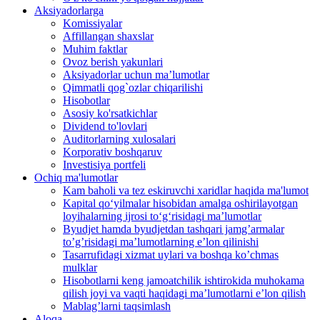
Aksiyadorlarga
Komissiyalar
Affillangan shaxslar
Muhim faktlar
Ovoz berish yakunlari
Aksiyadorlar uchun ma’lumotlar
Qimmatli qog`ozlar chiqarilishi
Hisobotlar
Asosiy ko'rsatkichlar
Dividend to'lovlari
Auditorlarning xulosalari
Korporativ boshqaruv
Investisiya portfeli
Ochiq ma'lumotlar
Kam baholi va tez eskiruvchi xaridlar haqida ma'lumot
Kapital qo‘yilmalar hisobidan amalga oshirilayotgan
loyihalarning ijrosi to‘g‘risidagi maʼlumotlar
Byudjet hamda byudjetdan tashqari jamgʼarmalar
toʼgʼrisidagi maʼlumotlarning eʼlon qilinishi
Tasarrufidagi xizmat uylari va boshqa koʼchmas
mulklar
Hisobotlarni keng jamoatchilik ishtirokida muhokama
qilish joyi va vaqti haqidagi maʼlumotlarni eʼlon qilish
Mablag’larni taqsimlash
Aloqa