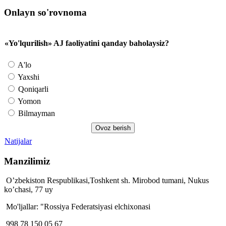
Onlayn so'rovnoma
«Yo'lqurilish» AJ faoliyatini qanday baholaysiz?
A'lo
Yaxshi
Qoniqarli
Yomon
Bilmayman
Natijalar
Manzilimiz
O’zbekiston Respublikasi,Toshkent sh. Mirobod tumani, Nukus
ko’chasi, 77 uy
Mo'ljallar: "Rossiya Federatsiyasi elchixonasi
998 78 150 05 67