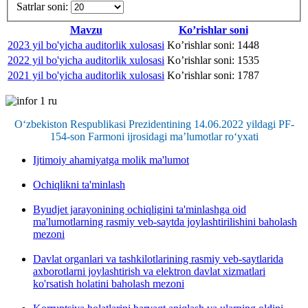
Satrlar soni:
Mavzu
Ko’rishlar soni
2023 yil bo'yicha auditorlik xulosasi
Ko’rishlar soni: 1448
2022 yil bo'yicha auditorlik xulosasi
Ko’rishlar soni: 1535
2021 yil bo'yicha auditorlik xulosasi
Ko’rishlar soni: 1787
O‘zbekiston Respublikasi Prezidentining 14.06.2022 yildagi PF-
154-son Farmoni ijrosidagi ma’lumotlar ro‘yxati
Ijtimoiy ahamiyatga molik ma'lumot
Ochiqlikni ta'minlash
Byudjet jarayonining ochiqligini ta'minlashga oid
ma'lumotlarning rasmiy veb-saytda joylashtirilishini baholash
mezoni
Davlat organlari va tashkilotlarining rasmiy veb-saytlarida
axborotlarni joylashtirish va elektron davlat xizmatlari
ko'rsatish holatini baholash mezoni