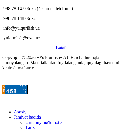
998 78 147 06 75 ("Ishonch telefoni")
998 78 148 06 72
info@yulqurilish.uz
yulqurilish@exat.uz
Batafsil...
Copyright © 2026 «Yo'lqurilish» AJ. Barcha huquqlar
himoyalangan. Materiallardan foydalanganda, quyidagi havolani
keltirish majburiy.
Asosiy
Jamiyat haqida
Umumiy ma'lumotlar
Tarix