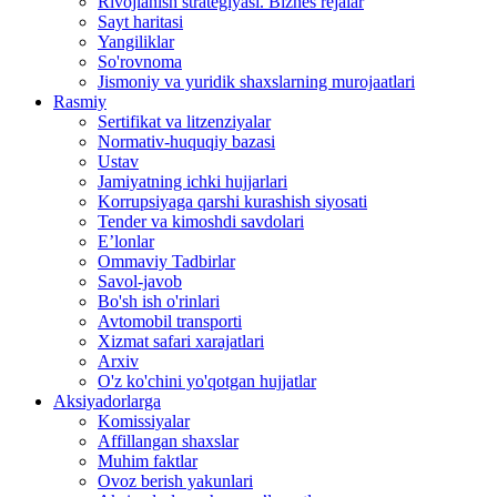
Rivojlanish strategiyasi. Biznes rejalar
Sayt haritasi
Yangiliklar
So'rovnoma
Jismoniy va yuridik shaxslarning murojaatlari
Rasmiy
Sertifikat va litzenziyalar
Normativ-huquqiy bazasi
Ustav
Jamiyatning ichki hujjarlari
Korrupsiyaga qarshi kurashish siyosati
Tender va kimoshdi savdolari
E’lonlar
Ommaviy Tadbirlar
Savol-javob
Bo'sh ish o'rinlari
Avtomobil transporti
Xizmat safari xarajatlari
Arxiv
O'z ko'chini yo'qotgan hujjatlar
Aksiyadorlarga
Komissiyalar
Affillangan shaxslar
Muhim faktlar
Ovoz berish yakunlari