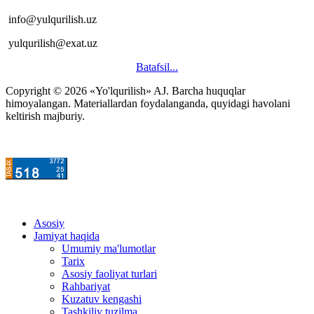
info@yulqurilish.uz
yulqurilish@exat.uz
Batafsil...
Copyright © 2026 «Yo'lqurilish» AJ. Barcha huquqlar
himoyalangan. Materiallardan foydalanganda, quyidagi havolani
keltirish majburiy.
Asosiy
Jamiyat haqida
Umumiy ma'lumotlar
Tarix
Asosiy faoliyat turlari
Rahbariyat
Kuzatuv kengashi
Tashkiliy tuzilma