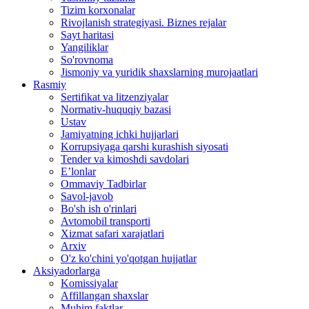
Tizim korxonalar
Rivojlanish strategiyasi. Biznes rejalar
Sayt haritasi
Yangiliklar
So'rovnoma
Jismoniy va yuridik shaxslarning murojaatlari
Rasmiy
Sertifikat va litzenziyalar
Normativ-huquqiy bazasi
Ustav
Jamiyatning ichki hujjarlari
Korrupsiyaga qarshi kurashish siyosati
Tender va kimoshdi savdolari
E’lonlar
Ommaviy Tadbirlar
Savol-javob
Bo'sh ish o'rinlari
Avtomobil transporti
Xizmat safari xarajatlari
Arxiv
O'z ko'chini yo'qotgan hujjatlar
Aksiyadorlarga
Komissiyalar
Affillangan shaxslar
Muhim faktlar