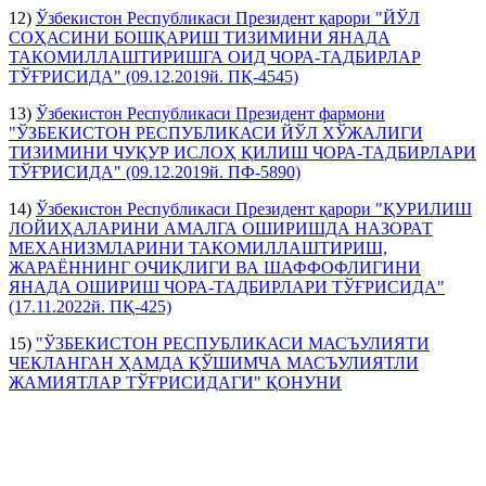
12)
Ўзбекистон Республикаси Президент қарори "ЙЎЛ
СОҲАСИНИ БОШҚАРИШ ТИЗИМИНИ ЯНАДА
ТАКОМИЛЛАШТИРИШГА ОИД ЧОРА-ТАДБИРЛАР
ТЎҒРИСИДА" (09.12.2019й. ПҚ-4545)
13)
Ўзбекистон Республикаси Президент фармони
"ЎЗБЕКИСТОН РЕСПУБЛИКАСИ ЙЎЛ ХЎЖАЛИГИ
ТИЗИМИНИ ЧУҚУР ИСЛОҲ ҚИЛИШ ЧОРА-ТАДБИРЛАРИ
ТЎҒРИСИДА" (09.12.2019й. ПФ-5890)
14)
Ўзбекистон Республикаси Президент қарори "ҚУРИЛИШ
ЛОЙИҲАЛАРИНИ АМАЛГА ОШИРИШДА НАЗОРАТ
МЕХАНИЗМЛАРИНИ ТАКОМИЛЛАШТИРИШ,
ЖАРАЁННИНГ ОЧИҚЛИГИ ВА ШАФФОФЛИГИНИ
ЯНАДА ОШИРИШ ЧОРА-ТАДБИРЛАРИ ТЎҒРИСИДА"
(17.11.2022й. ПҚ-425)
15)
"ЎЗБЕКИСТОН РЕСПУБЛИКАСИ МАСЪУЛИЯТИ
ЧЕКЛАНГАН ҲАМДА ҚЎШИМЧА МАСЪУЛИЯТЛИ
ЖАМИЯТЛАР ТЎҒРИСИДАГИ" ҚОНУНИ