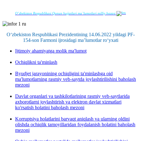
O’zbekiston Respublikasi Qonun hujjatlari ma`lumotlari milliy bazasi
O‘zbekiston Respublikasi Prezidentining 14.06.2022 yildagi PF-
154-son Farmoni ijrosidagi ma’lumotlar ro‘yxati
Ijtimoiy ahamiyatga molik ma'lumot
Ochiqlikni ta'minlash
Byudjet jarayonining ochiqligini ta'minlashga oid
ma'lumotlarning rasmiy veb-saytda joylashtirilishini baholash
mezoni
Davlat organlari va tashkilotlarining rasmiy veb-saytlarida
axborotlarni joylashtirish va elektron davlat xizmatlari
ko'rsatish holatini baholash mezoni
Korruptsiya holatlarini barvaqt aniqlash va ularning oldini
olishda ochiqlik tamoyillaridan foydalanish holatini baholash
mezoni