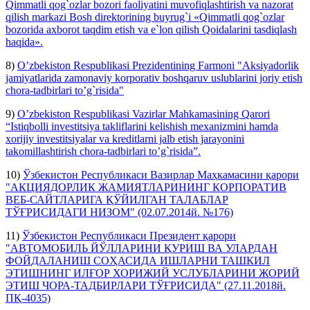
Qimmatli qog`ozlar bozori faoliyatini muvofiqlashtirish va nazorat
qilish markazi Bosh direktorining buyrug`i «Qimmatli qog`ozlar
bozorida axborot taqdim etish va e`lon qilish Qoidalarini tasdiqlash
haqida».
8)
O’zbekiston Respublikasi Prezidentining Farmoni "Aksiyadorlik
jamiyatlarida zamonaviy korporativ boshqaruv uslublarini joriy etish
chora-tadbirlari to’g`risida"
9)
O’zbekiston Respublikasi Vazirlar Mahkamasining Qarori
“Istiqbolli investitsiya takliflarini kelishish mexanizmini hamda
xorijiy investitsiyalar va kreditlarni jalb etish jarayonini
takomillashtirish chora-tadbirlari to’g`risida”.
10)
Ўзбекистон Республикаси Вазирлар Маҳкамасини қарори
"АКЦИЯДОРЛИК ЖАМИЯТЛАРИНИНГ КОРПОРАТИВ
ВЕБ-САЙТЛАРИГА ҚЎЙИЛГАН ТАЛАБЛАР
ТЎҒРИСИДАГИ НИЗОМ" (02.07.2014й. №176)
11)
Ўзбекистон Республикаси Президент қарори
"АВТОМОБИЛЬ ЙЎЛЛАРИНИ ҚУРИШ ВА УЛАРДАН
ФОЙДАЛАНИШ СОҲАСИДА ИШЛАРНИ ТАШКИЛ
ЭТИШНИНГ ИЛҒОР ХОРИЖИЙ УСЛУБЛАРИНИ ЖОРИЙ
ЭТИШ ЧОРА-ТАДБИРЛАРИ ТЎҒРИСИДА" (27.11.2018й.
ПҚ-4035)