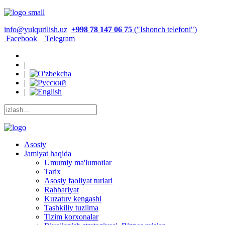
info@yulqurilish.uz
+
998 78 147 06 75
("Ishonch telefoni")
Facebook
Telegram
|
|
|
|
Asosiy
Jamiyat haqida
Umumiy ma'lumotlar
Tarix
Asosiy faoliyat turlari
Rahbariyat
Kuzatuv kengashi
Tashkiliy tuzilma
Tizim korxonalar