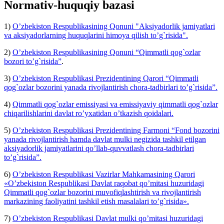
Normativ-huquqiy bazasi
1)
O’zbekiston Respublikasining Qonuni "Aksiyadorlik jamiyatlari
va aksiyadorlarning huquqlarini himoya qilish to’g`risida".
2)
O’zbekiston Respublikasining Qonuni “Qimmatli qog`ozlar
bozori to’g`risida”
.
3)
O’zbekiston Respublikasi Prezidentining Qarori “Qimmatli
qog`ozlar bozorini yanada rivojlantirish chora-tadbirlari to’g`risida”.
4)
Qimmatli qog`ozlar emissiyasi va emissiyaviy qimmatli qog`ozlar
chiqarilishlarini davlat ro’yxatidan o’tkazish qoidalari.
5)
O’zbekiston Respublikasi Prezidentining Farmoni “Fond bozorini
yanada rivojlantirish hamda davlat mulki negizida tashkil etilgan
aksiyadorlik jamiyatlarini qo’llab-quvvatlash chora-tadbirlari
to’g`risida”.
6)
O’zbekiston Respublikasi Vazirlar Mahkamasining Qarori
«O’zbekiston Respublikasi Davlat raqobat qo’mitasi huzuridagi
Qimmatli qog`ozlar bozorini muvofiqlashtirish va rivojlantirish
markazining faoliyatini tashkil etish masalalari to’g`risida».
7)
O’zbekiston Respublikasi Davlat mulki qo’mitasi huzuridagi