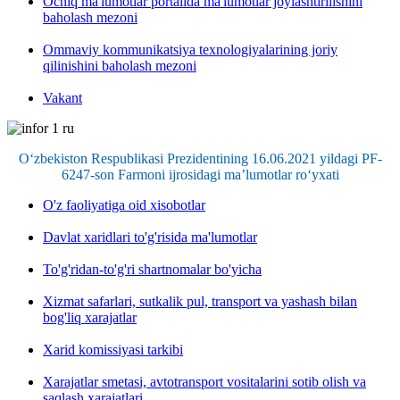
Ochiq ma'lumotlar portalida ma'lumotlar joylashtirilishini
baholash mezoni
Ommaviy kommunikatsiya texnologiyalarining joriy
qilinishini baholash mezoni
Vakant
O‘zbekiston Respublikasi Prezidentining 16.06.2021 yildagi PF-
6247-son Farmoni ijrosidagi ma’lumotlar ro‘yxati
O'z faoliyatiga oid xisobotlar
Davlat xaridlari to'g'risida ma'lumotlar
To'g'ridan-to'g'ri shartnomalar bo'yicha
Xizmat safarlari, sutkalik pul, transport va yashash bilan
bog'liq xarajatlar
Xarid komissiyasi tarkibi
Xarajatlar smetasi, avtotransport vositalarini sotib olish va
saqlash xarajatlari