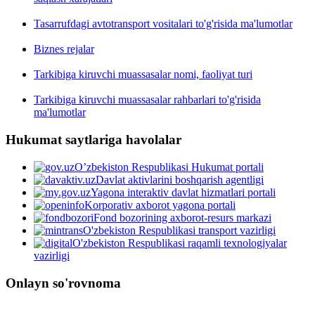
Tasarrufdagi avtotransport vositalari to'g'risida ma'lumotlar
Biznes rejalar
Tarkibiga kiruvchi muassasalar nomi, faoliyat turi
Tarkibiga kiruvchi muassasalar rahbarlari to'g'risida
ma'lumotlar
Hukumat saytlariga havolalar
O’zbekiston Respublikasi Hukumat portali
Davlat aktivlarini boshqarish agentligi
Yagona interaktiv davlat hizmatlari portali
Korporativ axborot yagona portali
Fond bozorining axborot-resurs markazi
O'zbekiston Respublikasi transport vazirligi
O'zbekiston Respublikasi raqamli texnologiyalar
vazirligi
Onlayn so'rovnoma