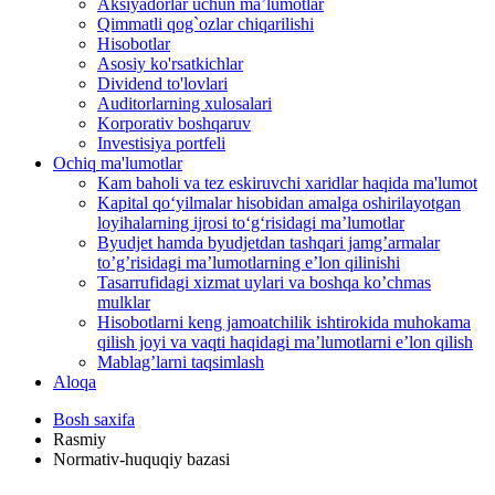
Aksiyadorlar uchun ma’lumotlar
Qimmatli qog`ozlar chiqarilishi
Hisobotlar
Asosiy ko'rsatkichlar
Dividend to'lovlari
Auditorlarning xulosalari
Korporativ boshqaruv
Investisiya portfeli
Ochiq ma'lumotlar
Kam baholi va tez eskiruvchi xaridlar haqida ma'lumot
Kapital qo‘yilmalar hisobidan amalga oshirilayotgan
loyihalarning ijrosi to‘g‘risidagi maʼlumotlar
Byudjet hamda byudjetdan tashqari jamgʼarmalar
toʼgʼrisidagi maʼlumotlarning eʼlon qilinishi
Tasarrufidagi xizmat uylari va boshqa koʼchmas
mulklar
Hisobotlarni keng jamoatchilik ishtirokida muhokama
qilish joyi va vaqti haqidagi maʼlumotlarni eʼlon qilish
Mablag’larni taqsimlash
Aloqa
Bosh saxifa
Rasmiy
Normativ-huquqiy bazasi