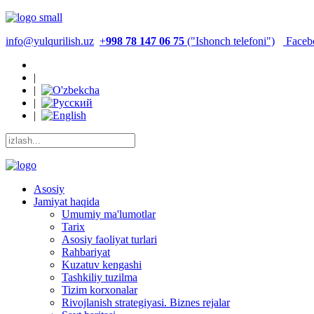
info@yulqurilish.uz
+
998 78 147 06 75
("Ishonch telefoni")
Faceb
|
|
|
|
Asosiy
Jamiyat haqida
Umumiy ma'lumotlar
Tarix
Asosiy faoliyat turlari
Rahbariyat
Kuzatuv kengashi
Tashkiliy tuzilma
Tizim korxonalar
Rivojlanish strategiyasi. Biznes rejalar