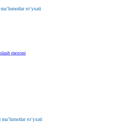
 ma’lumotlar ro‘yxati
aholash mezoni
 ma’lumotlar ro‘yxati