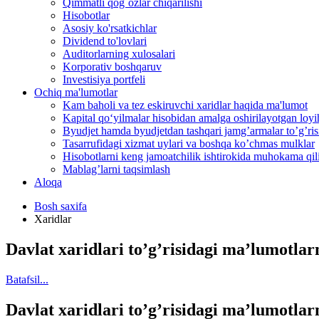
Qimmatli qog`ozlar chiqarilishi
Hisobotlar
Asosiy ko'rsatkichlar
Dividend to'lovlari
Auditorlarning xulosalari
Korporativ boshqaruv
Investisiya portfeli
Ochiq ma'lumotlar
Kam baholi va tez eskiruvchi xaridlar haqida ma'lumot
Kapital qo‘yilmalar hisobidan amalga oshirilayotgan loyih
Byudjet hamda byudjetdan tashqari jamgʼarmalar toʼgʼrisi
Tasarrufidagi xizmat uylari va boshqa koʼchmas mulklar
Hisobotlarni keng jamoatchilik ishtirokida muhokama qilis
Mablag’larni taqsimlash
Aloqa
Bosh saxifa
Xaridlar
Davlat xaridlari toʼgʼrisidagi maʼlumotlarni
Batafsil...
Davlat xaridlari toʼgʼrisidagi maʼlumotlarni