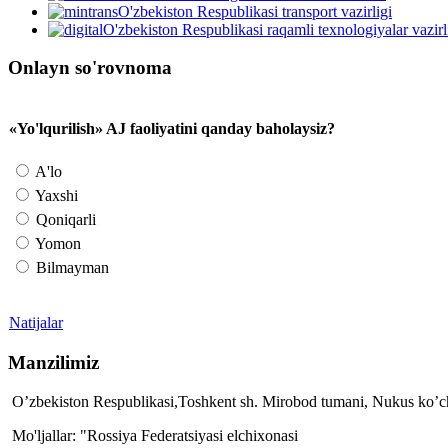
O'zbekiston Respublikasi transport vazirligi
O'zbekiston Respublikasi raqamli texnologiyalar vazirl
Onlayn so'rovnoma
«Yo'lqurilish» AJ faoliyatini qanday baholaysiz?
A'lo
Yaxshi
Qoniqarli
Yomon
Bilmayman
Natijalar
Manzilimiz
O’zbekiston Respublikasi,Toshkent sh. Mirobod tumani, Nukus ko’ch
Mo'ljallar: "Rossiya Federatsiyasi elchixonasi