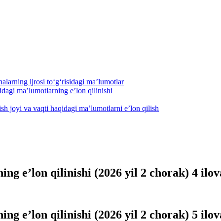
alarning ijrosi to‘g‘risidagi maʼlumotlar
dagi maʼlumotlarning eʼlon qilinishi
h joyi va vaqti haqidagi maʼlumotlarni eʼlon qilish
ng eʼlon qilinishi (2026 yil 2 chorak) 4 ilov
ng eʼlon qilinishi (2026 yil 2 chorak) 5 ilov