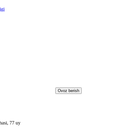
igi
asi, 77 uy