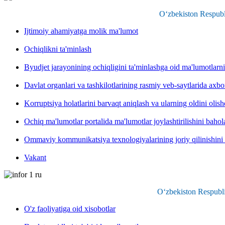
O‘zbekiston Respubli
Ijtimoiy ahamiyatga molik ma'lumot
Ochiqlikni ta'minlash
Byudjet jarayonining ochiqligini ta'minlashga oid ma'lumotlarni
Davlat organlari va tashkilotlarining rasmiy veb-saytlarida axbor
Korruptsiya holatlarini barvaqt aniqlash va ularning oldini olis
Ochiq ma'lumotlar portalida ma'lumotlar joylashtirilishini baho
Ommaviy kommunikatsiya texnologiyalarining joriy qilinishini
Vakant
O‘zbekiston Respubli
O'z faoliyatiga oid xisobotlar