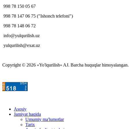
998 78 150 05 67
998 78 147 06 75 ("Ishonch telefoni")
998 78 148 06 72
info@yulqurilish.uz
yulqurilish@exat.uz
Copyright © 2026 «Yo'lqurilish» AJ. Barcha huquqlar himoyalangan. M
Asosiy
Jamiyat haqida
Umumiy ma'lumotlar
Tarix