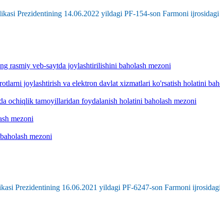
kasi Prezidentining 14.06.2022 yildagi PF-154-son Farmoni ijrosidagi
ng rasmiy veb-saytda joylashtirilishini baholash mezoni
otlarni joylashtirish va elektron davlat xizmatlari ko'rsatish holatini b
hda ochiqlik tamoyillaridan foydalanish holatini baholash mezoni
lash mezoni
 baholash mezoni
kasi Prezidentining 16.06.2021 yildagi PF-6247-son Farmoni ijrosidagi