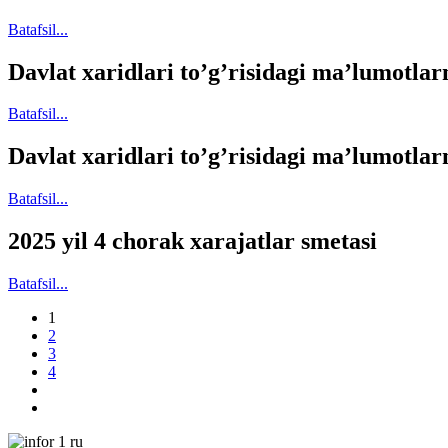
Batafsil...
Davlat xaridlari toʼgʼrisidagi maʼlumotlarni
Batafsil...
Davlat xaridlari toʼgʼrisidagi maʼlumotlarni
Batafsil...
2025 yil 4 chorak xarajatlar smetasi
Batafsil...
1
2
3
4