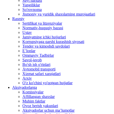
Sayt haritasi
Yangiliklar
So'rovnoma
Jismoniy va yuridik shaxslarning murojaatlari
Rasmiy
Sertifikat va litzenziyalar
Normativ-huquqiy bazasi
Ustav
Jamiyatning ichki hujjarlari
Korrupsiyaga qarshi kurashish siyosati
Tender va kimoshdi savdolari
E’lonlar
Ommaviy Tadbirlar
Savol-javob
Bo'sh ish o'rinlari
Avtomobil transporti
Xizmat safari xarajatlari
Arxiv
O'z ko'chini yo'qotgan hujjatlar
Aksiyadorlarga
Komissiyalar
Affillangan shaxslar
Muhim faktlar
Ovoz berish yakunlari
Aksiyadorlar uchun ma’lumotlar