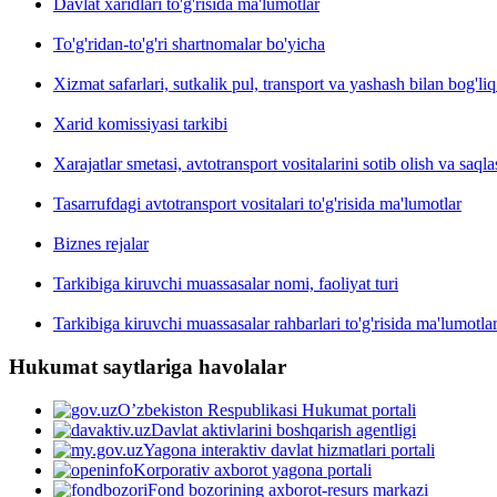
Davlat xaridlari to'g'risida ma'lumotlar
To'g'ridan-to'g'ri shartnomalar bo'yicha
Xizmat safarlari, sutkalik pul, transport va yashash bilan bog'liq
Xarid komissiyasi tarkibi
Xarajatlar smetasi, avtotransport vositalarini sotib olish va saqla
Tasarrufdagi avtotransport vositalari to'g'risida ma'lumotlar
Biznes rejalar
Tarkibiga kiruvchi muassasalar nomi, faoliyat turi
Tarkibiga kiruvchi muassasalar rahbarlari to'g'risida ma'lumotla
Hukumat saytlariga havolalar
O’zbekiston Respublikasi Hukumat portali
Davlat aktivlarini boshqarish agentligi
Yagona interaktiv davlat hizmatlari portali
Korporativ axborot yagona portali
Fond bozorining axborot-resurs markazi