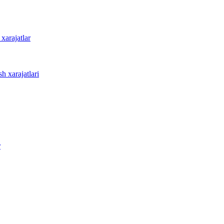
 xarajatlar
sh xarajatlari
r