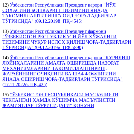
12)
Ўзбекистон Республикаси Президент қарори "ЙЎЛ
СОҲАСИНИ БОШҚАРИШ ТИЗИМИНИ ЯНАДА
ТАКОМИЛЛАШТИРИШГА ОИД ЧОРА-ТАДБИРЛАР
ТЎҒРИСИДА" (09.12.2019й. ПҚ-4545)
13)
Ўзбекистон Республикаси Президент фармони
"ЎЗБЕКИСТОН РЕСПУБЛИКАСИ ЙЎЛ ХЎЖАЛИГИ
ТИЗИМИНИ ЧУҚУР ИСЛОҲ ҚИЛИШ ЧОРА-ТАДБИРЛАРИ
ТЎҒРИСИДА" (09.12.2019й. ПФ-5890)
14)
Ўзбекистон Республикаси Президент қарори "ҚУРИЛИШ
ЛОЙИҲАЛАРИНИ АМАЛГА ОШИРИШДА НАЗОРАТ
МЕХАНИЗМЛАРИНИ ТАКОМИЛЛАШТИРИШ,
ЖАРАЁННИНГ ОЧИҚЛИГИ ВА ШАФФОФЛИГИНИ
ЯНАДА ОШИРИШ ЧОРА-ТАДБИРЛАРИ ТЎҒРИСИДА"
(17.11.2022й. ПҚ-425)
15)
"ЎЗБЕКИСТОН РЕСПУБЛИКАСИ МАСЪУЛИЯТИ
ЧЕКЛАНГАН ҲАМДА ҚЎШИМЧА МАСЪУЛИЯТЛИ
ЖАМИЯТЛАР ТЎҒРИСИДАГИ" ҚОНУНИ