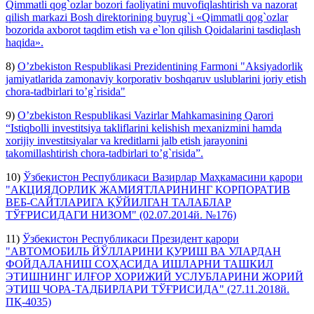
Qimmatli qog`ozlar bozori faoliyatini muvofiqlashtirish va nazorat
qilish markazi Bosh direktorining buyrug`i «Qimmatli qog`ozlar
bozorida axborot taqdim etish va e`lon qilish Qoidalarini tasdiqlash
haqida».
8)
O’zbekiston Respublikasi Prezidentining Farmoni "Aksiyadorlik
jamiyatlarida zamonaviy korporativ boshqaruv uslublarini joriy etish
chora-tadbirlari to’g`risida"
9)
O’zbekiston Respublikasi Vazirlar Mahkamasining Qarori
“Istiqbolli investitsiya takliflarini kelishish mexanizmini hamda
xorijiy investitsiyalar va kreditlarni jalb etish jarayonini
takomillashtirish chora-tadbirlari to’g`risida”.
10)
Ўзбекистон Республикаси Вазирлар Маҳкамасини қарори
"АКЦИЯДОРЛИК ЖАМИЯТЛАРИНИНГ КОРПОРАТИВ
ВЕБ-САЙТЛАРИГА ҚЎЙИЛГАН ТАЛАБЛАР
ТЎҒРИСИДАГИ НИЗОМ" (02.07.2014й. №176)
11)
Ўзбекистон Республикаси Президент қарори
"АВТОМОБИЛЬ ЙЎЛЛАРИНИ ҚУРИШ ВА УЛАРДАН
ФОЙДАЛАНИШ СОҲАСИДА ИШЛАРНИ ТАШКИЛ
ЭТИШНИНГ ИЛҒОР ХОРИЖИЙ УСЛУБЛАРИНИ ЖОРИЙ
ЭТИШ ЧОРА-ТАДБИРЛАРИ ТЎҒРИСИДА" (27.11.2018й.
ПҚ-4035)