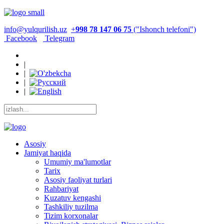
info@yulqurilish.uz
+
998 78 147 06 75
("Ishonch telefoni")
Facebook
Telegram
|
|
|
|
Asosiy
Jamiyat haqida
Umumiy ma'lumotlar
Tarix
Asosiy faoliyat turlari
Rahbariyat
Kuzatuv kengashi
Tashkiliy tuzilma
Tizim korxonalar