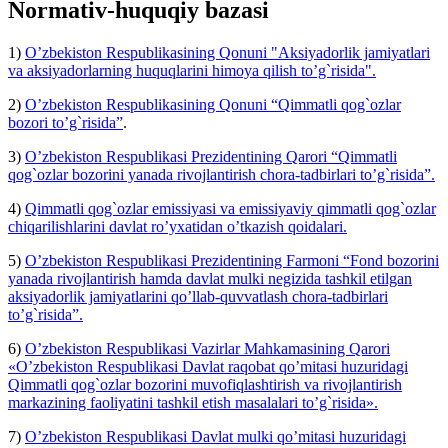
Normativ-huquqiy bazasi
1)
O’zbekiston Respublikasining Qonuni "Aksiyadorlik jamiyatlari
va aksiyadorlarning huquqlarini himoya qilish to’g`risida".
2)
O’zbekiston Respublikasining Qonuni “Qimmatli qog`ozlar
bozori to’g`risida”
.
3)
O’zbekiston Respublikasi Prezidentining Qarori “Qimmatli
qog`ozlar bozorini yanada rivojlantirish chora-tadbirlari to’g`risida”.
4)
Qimmatli qog`ozlar emissiyasi va emissiyaviy qimmatli qog`ozlar
chiqarilishlarini davlat ro’yxatidan o’tkazish qoidalari.
5)
O’zbekiston Respublikasi Prezidentining Farmoni “Fond bozorini
yanada rivojlantirish hamda davlat mulki negizida tashkil etilgan
aksiyadorlik jamiyatlarini qo’llab-quvvatlash chora-tadbirlari
to’g`risida”.
6)
O’zbekiston Respublikasi Vazirlar Mahkamasining Qarori
«O’zbekiston Respublikasi Davlat raqobat qo’mitasi huzuridagi
Qimmatli qog`ozlar bozorini muvofiqlashtirish va rivojlantirish
markazining faoliyatini tashkil etish masalalari to’g`risida».
7)
O’zbekiston Respublikasi Davlat mulki qo’mitasi huzuridagi