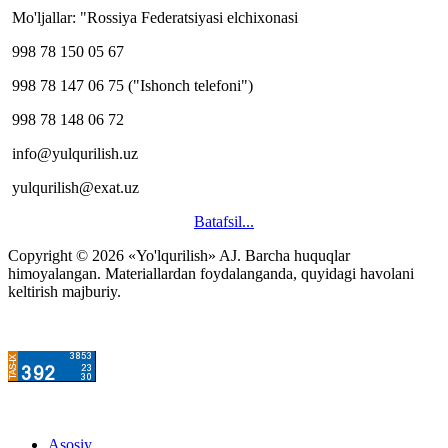
Mo'ljallar: "Rossiya Federatsiyasi elchixonasi
998 78 150 05 67
998 78 147 06 75 ("Ishonch telefoni")
998 78 148 06 72
info@yulqurilish.uz
yulqurilish@exat.uz
Batafsil...
Copyright © 2026 «Yo'lqurilish» AJ. Barcha huquqlar
himoyalangan. Materiallardan foydalanganda, quyidagi havolani
keltirish majburiy.
Asosiy