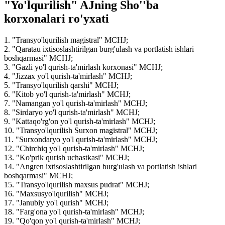
"Yo'lqurilish" AJning Sho''ba
korxonalari ro'yxati
1. "Transyo'lqurilish magistral" MCHJ;
2. "Qaratau ixtisoslashtirilgan burg'ulash va portlatish ishlari
boshqarmasi" MCHJ;
3. "Gazli yo'l qurish-ta'mirlash korxonasi" MCHJ;
4. "Jizzax yo'l qurish-ta'mirlash" MCHJ;
5. "Transyo'lqurilish qarshi" MCHJ;
6. "Kitob yo'l qurish-ta'mirlash" MCHJ;
7. "Namangan yo'l qurish-ta'mirlash" MCHJ;
8. "Sirdaryo yo'l qurish-ta'mirlash" MCHJ;
9. "Kattaqo'rg'on yo'l qurish-ta'mirlash" MCHJ;
10. "Transyo'lqurilish Surxon magistral" MCHJ;
11. "Surxondaryo yo'l qurish-ta'mirlash" MCHJ;
12. "Chirchiq yo'l qurish-ta'mirlash" MCHJ;
13. "Ko'prik qurish uchastkasi" MCHJ;
14. "Angren ixtisoslashtirilgan burg'ulash va portlatish ishlari
boshqarmasi" MCHJ;
15. "Transyo'lqurilish maxsus pudrat" MCHJ;
16. "Maxsusyo'lqurilish" MCHJ;
17. "Janubiy yo'l qurish" MCHJ;
18. "Farg'ona yo'l qurish-ta'mirlash" MCHJ;
19. "Qo'qon yo'l qurish-ta'mirlash" MCHJ;