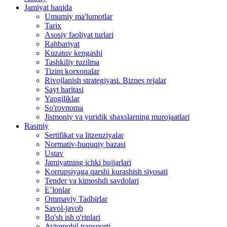
Jamiyat haqida
Umumiy ma'lumotlar
Tarix
Asosiy faoliyat turlari
Rahbariyat
Kuzatuv kengashi
Tashkiliy tuzilma
Tizim korxonalar
Rivojlanish strategiyasi. Biznes rejalar
Sayt haritasi
Yangiliklar
So'rovnoma
Jismoniy va yuridik shaxslarning murojaatlari
Rasmiy
Sertifikat va litzenziyalar
Normativ-huquqiy bazasi
Ustav
Jamiyatning ichki hujjarlari
Korrupsiyaga qarshi kurashish siyosati
Tender va kimoshdi savdolari
E’lonlar
Ommaviy Tadbirlar
Savol-javob
Bo'sh ish o'rinlari
Avtomobil transporti