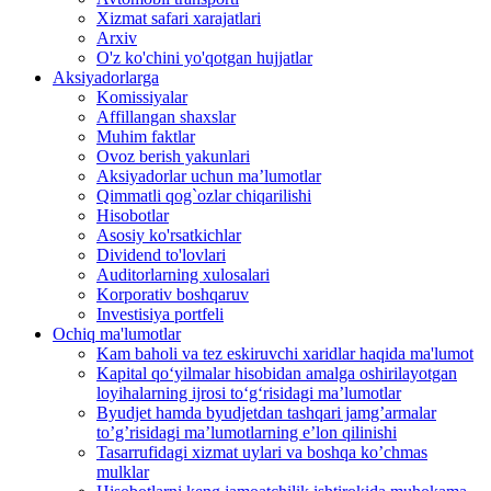
Xizmat safari xarajatlari
Arxiv
O'z ko'chini yo'qotgan hujjatlar
Aksiyadorlarga
Komissiyalar
Affillangan shaxslar
Muhim faktlar
Ovoz berish yakunlari
Aksiyadorlar uchun ma’lumotlar
Qimmatli qog`ozlar chiqarilishi
Hisobotlar
Asosiy ko'rsatkichlar
Dividend to'lovlari
Auditorlarning xulosalari
Korporativ boshqaruv
Investisiya portfeli
Ochiq ma'lumotlar
Kam baholi va tez eskiruvchi xaridlar haqida ma'lumot
Kapital qo‘yilmalar hisobidan amalga oshirilayotgan
loyihalarning ijrosi to‘g‘risidagi maʼlumotlar
Byudjet hamda byudjetdan tashqari jamgʼarmalar
toʼgʼrisidagi maʼlumotlarning eʼlon qilinishi
Tasarrufidagi xizmat uylari va boshqa koʼchmas
mulklar