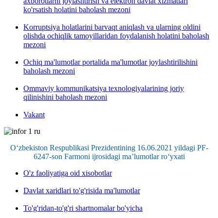
axborotlarni joylashtirish va elektron davlat xizmatlari
ko'rsatish holatini baholash mezoni
Korruptsiya holatlarini barvaqt aniqlash va ularning oldini
olishda ochiqlik tamoyillaridan foydalanish holatini baholash
mezoni
Ochiq ma'lumotlar portalida ma'lumotlar joylashtirilishini
baholash mezoni
Ommaviy kommunikatsiya texnologiyalarining joriy
qilinishini baholash mezoni
Vakant
O‘zbekiston Respublikasi Prezidentining 16.06.2021 yildagi PF-
6247-son Farmoni ijrosidagi ma’lumotlar ro‘yxati
O'z faoliyatiga oid xisobotlar
Davlat xaridlari to'g'risida ma'lumotlar
To'g'ridan-to'g'ri shartnomalar bo'yicha