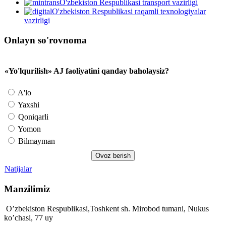
O'zbekiston Respublikasi transport vazirligi
O'zbekiston Respublikasi raqamli texnologiyalar
vazirligi
Onlayn so'rovnoma
«Yo'lqurilish» AJ faoliyatini qanday baholaysiz?
A'lo
Yaxshi
Qoniqarli
Yomon
Bilmayman
Natijalar
Manzilimiz
O’zbekiston Respublikasi,Toshkent sh. Mirobod tumani, Nukus
ko’chasi, 77 uy