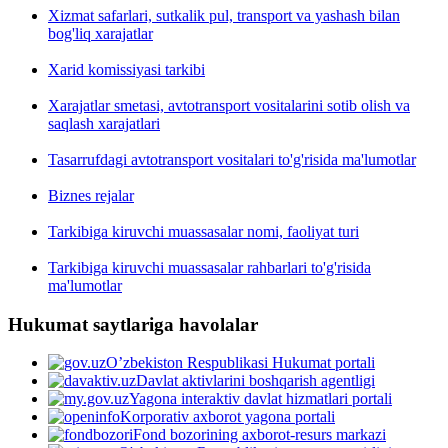
Xizmat safarlari, sutkalik pul, transport va yashash bilan
bog'liq xarajatlar
Xarid komissiyasi tarkibi
Xarajatlar smetasi, avtotransport vositalarini sotib olish va
saqlash xarajatlari
Tasarrufdagi avtotransport vositalari to'g'risida ma'lumotlar
Biznes rejalar
Tarkibiga kiruvchi muassasalar nomi, faoliyat turi
Tarkibiga kiruvchi muassasalar rahbarlari to'g'risida
ma'lumotlar
Hukumat saytlariga havolalar
O’zbekiston Respublikasi Hukumat portali
Davlat aktivlarini boshqarish agentligi
Yagona interaktiv davlat hizmatlari portali
Korporativ axborot yagona portali
Fond bozorining axborot-resurs markazi