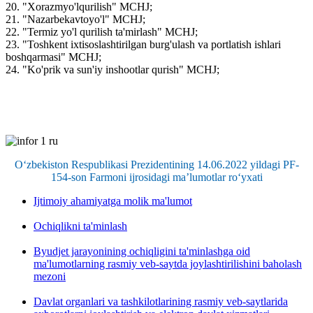
20. "Xorazmyo'lqurilish" MCHJ;
21. "Nazarbekavtoyo'l" MCHJ;
22. "Termiz yo'l qurilish ta'mirlash" MCHJ;
23. "Toshkent ixtisoslashtirilgan burg'ulash va portlatish ishlari
boshqarmasi" MCHJ;
24. "Ko'prik va sun'iy inshootlar qurish" MCHJ;
O‘zbekiston Respublikasi Prezidentining 14.06.2022 yildagi PF-
154-son Farmoni ijrosidagi ma’lumotlar ro‘yxati
Ijtimoiy ahamiyatga molik ma'lumot
Ochiqlikni ta'minlash
Byudjet jarayonining ochiqligini ta'minlashga oid
ma'lumotlarning rasmiy veb-saytda joylashtirilishini baholash
mezoni
Davlat organlari va tashkilotlarining rasmiy veb-saytlarida