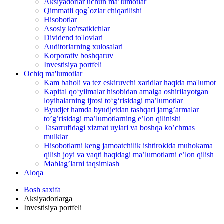
Aksiyadorlar uchun ma’lumotlar
Qimmatli qog`ozlar chiqarilishi
Hisobotlar
Asosiy ko'rsatkichlar
Dividend to'lovlari
Auditorlarning xulosalari
Korporativ boshqaruv
Investisiya portfeli
Ochiq ma'lumotlar
Kam baholi va tez eskiruvchi xaridlar haqida ma'lumot
Kapital qo‘yilmalar hisobidan amalga oshirilayotgan
loyihalarning ijrosi to‘g‘risidagi maʼlumotlar
Byudjet hamda byudjetdan tashqari jamgʼarmalar
toʼgʼrisidagi maʼlumotlarning eʼlon qilinishi
Tasarrufidagi xizmat uylari va boshqa koʼchmas
mulklar
Hisobotlarni keng jamoatchilik ishtirokida muhokama
qilish joyi va vaqti haqidagi maʼlumotlarni eʼlon qilish
Mablag’larni taqsimlash
Aloqa
Bosh saxifa
Aksiyadorlarga
Investisiya portfeli