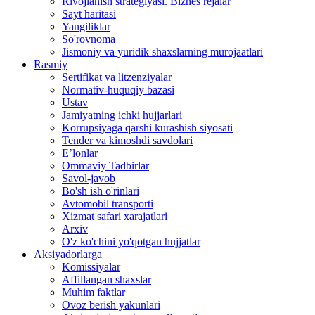
Rivojlanish strategiyasi. Biznes rejalar
Sayt haritasi
Yangiliklar
So'rovnoma
Jismoniy va yuridik shaxslarning murojaatlari
Rasmiy
Sertifikat va litzenziyalar
Normativ-huquqiy bazasi
Ustav
Jamiyatning ichki hujjarlari
Korrupsiyaga qarshi kurashish siyosati
Tender va kimoshdi savdolari
E’lonlar
Ommaviy Tadbirlar
Savol-javob
Bo'sh ish o'rinlari
Avtomobil transporti
Xizmat safari xarajatlari
Arxiv
O'z ko'chini yo'qotgan hujjatlar
Aksiyadorlarga
Komissiyalar
Affillangan shaxslar
Muhim faktlar
Ovoz berish yakunlari