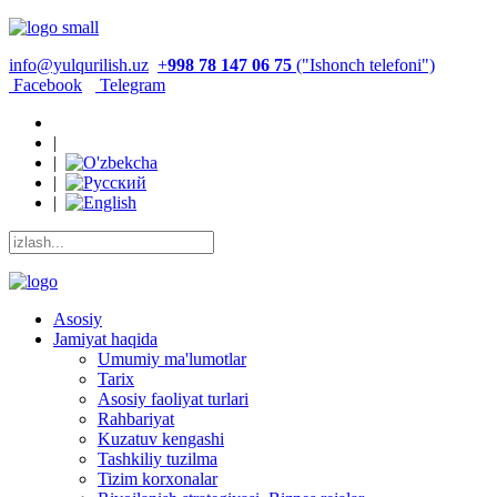
info@yulqurilish.uz
+
998 78 147 06 75
("Ishonch telefoni")
Facebook
Telegram
|
|
|
|
Asosiy
Jamiyat haqida
Umumiy ma'lumotlar
Tarix
Asosiy faoliyat turlari
Rahbariyat
Kuzatuv kengashi
Tashkiliy tuzilma
Tizim korxonalar