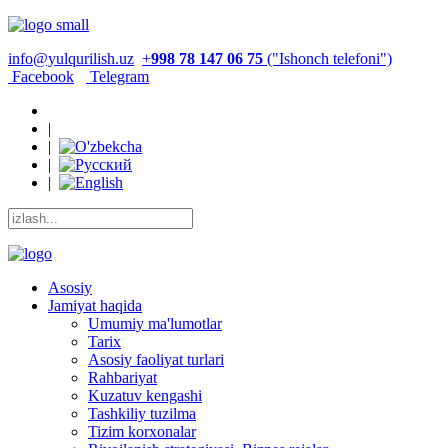
info@yulqurilish.uz
+
998 78 147 06 75
("Ishonch telefoni")
Facebook
Telegram
|
|
|
|
Asosiy
Jamiyat haqida
Umumiy ma'lumotlar
Tarix
Asosiy faoliyat turlari
Rahbariyat
Kuzatuv kengashi
Tashkiliy tuzilma
Tizim korxonalar