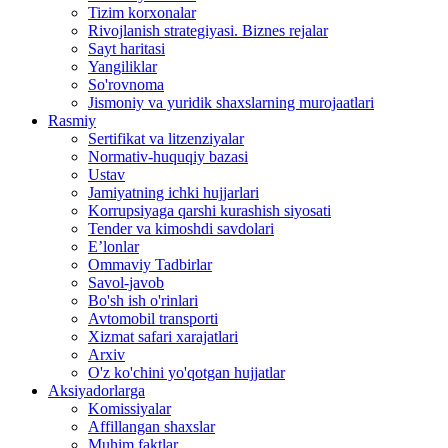
Tizim korxonalar
Rivojlanish strategiyasi. Biznes rejalar
Sayt haritasi
Yangiliklar
So'rovnoma
Jismoniy va yuridik shaxslarning murojaatlari
Rasmiy
Sertifikat va litzenziyalar
Normativ-huquqiy bazasi
Ustav
Jamiyatning ichki hujjarlari
Korrupsiyaga qarshi kurashish siyosati
Tender va kimoshdi savdolari
E’lonlar
Ommaviy Tadbirlar
Savol-javob
Bo'sh ish o'rinlari
Avtomobil transporti
Xizmat safari xarajatlari
Arxiv
O'z ko'chini yo'qotgan hujjatlar
Aksiyadorlarga
Komissiyalar
Affillangan shaxslar
Muhim faktlar