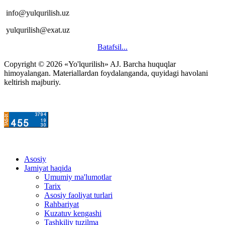
info@yulqurilish.uz
yulqurilish@exat.uz
Batafsil...
Copyright © 2026 «Yo'lqurilish» AJ. Barcha huquqlar
himoyalangan. Materiallardan foydalanganda, quyidagi havolani
keltirish majburiy.
Asosiy
Jamiyat haqida
Umumiy ma'lumotlar
Tarix
Asosiy faoliyat turlari
Rahbariyat
Kuzatuv kengashi
Tashkiliy tuzilma