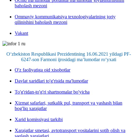
Ochiq ma'lumotlar portalida ma'lumotlar joylashtirilishini
baholash mezoni
Ommaviy kommunikatsiya texnologiyalarining joriy
qilinishini baholash mezoni
Vakant
O‘zbekiston Respublikasi Prezidentining 16.06.2021 yildagi PF-
6247-son Farmoni ijrosidagi ma’lumotlar ro‘yxati
O'z faoliyatiga oid xisobotlar
Davlat xaridlari to'g'risida ma'lumotlar
To'g'ridan-to'g'ri shartnomalar bo'yicha
Xizmat safarlari, sutkalik pul, transport va yashash bilan
bog'liq xarajatlar
Xarid komissiyasi tarkibi
Xarajatlar smetasi, avtotransport vositalarini sotib olish va
saqlash xarajatlari