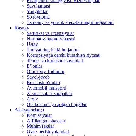
Rivojlanish strategiyasi. Biznes rejalar
Sayt haritasi
Yangiliklar
So'rovnoma
Jismoniy va yuridik shaxslarning murojaatlari
Rasmiy
Sertifikat va litzenziyalar
Normativ-huquqiy bazasi
Ustav
Jamiyatning ichki hujjarlari
Korrupsiyaga qarshi kurashish siyosati
Tender va kimoshdi savdolari
E’lonlar
Ommaviy Tadbirlar
Savol-javob
Bo'sh ish o'rinlari
Avtomobil transporti
Xizmat safari xarajatlari
Arxiv
O'z ko'chini yo'qotgan hujjatlar
Aksiyadorlarga
Komissiyalar
Affillangan shaxslar
Muhim faktlar
Ovoz berish yakunlari