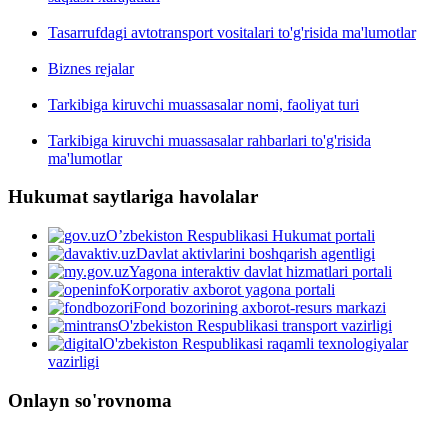
Tasarrufdagi avtotransport vositalari to'g'risida ma'lumotlar
Biznes rejalar
Tarkibiga kiruvchi muassasalar nomi, faoliyat turi
Tarkibiga kiruvchi muassasalar rahbarlari to'g'risida
ma'lumotlar
Hukumat saytlariga havolalar
O’zbekiston Respublikasi Hukumat portali
Davlat aktivlarini boshqarish agentligi
Yagona interaktiv davlat hizmatlari portali
Korporativ axborot yagona portali
Fond bozorining axborot-resurs markazi
O'zbekiston Respublikasi transport vazirligi
O'zbekiston Respublikasi raqamli texnologiyalar
vazirligi
Onlayn so'rovnoma