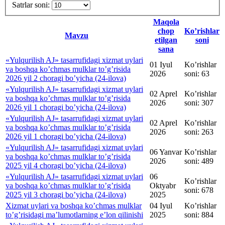
Satrlar soni:
Maqola
chop
Ko’rishlar
Mavzu
etilgan
soni
sana
«Yulqurilish AJ» tasarrufidagi xizmat uylari
01 Iyul
Ko’rishlar
va boshqa koʼchmas mulklar toʼgʼrisida
2026
soni: 63
2026 yil 2 choragi bo’yicha (24-ilova)
«Yulqurilish AJ» tasarrufidagi xizmat uylari
02 Aprel
Ko’rishlar
va boshqa koʼchmas mulklar toʼgʼrisida
2026
soni: 307
2026 yil 1 choragi bo’yicha (24-ilova)
«Yulqurilish AJ» tasarrufidagi xizmat uylari
02 Aprel
Ko’rishlar
va boshqa koʼchmas mulklar toʼgʼrisida
2026
soni: 263
2026 yil 1 choragi bo’yicha (24-ilova)
«Yulqurilish AJ» tasarrufidagi xizmat uylari
06 Yanvar
Ko’rishlar
va boshqa koʼchmas mulklar toʼgʼrisida
2026
soni: 489
2025 yil 4 choragi bo’yicha (24-ilova)
«Yulqurilish AJ» tasarrufidagi xizmat uylari
06
Ko’rishlar
va boshqa koʼchmas mulklar toʼgʼrisida
Oktyabr
soni: 678
2025 yil 3 choragi bo’yicha (24-ilova)
2025
Xizmat uylari va boshqa koʼchmas mulklar
04 Iyul
Ko’rishlar
toʼgʼrisidagi maʼlumotlarning eʼlon qilinishi
2025
soni: 884