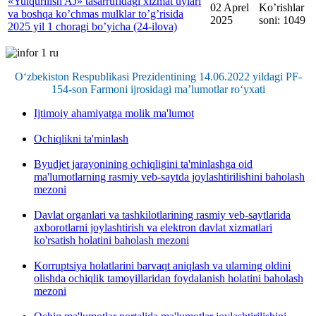
«Yulqurilish AJ» tasarrufidagi xizmat uylari
02 Aprel
Ko’rishlar
va boshqa koʼchmas mulklar toʼgʼrisida
2025
soni: 1049
2025 yil 1 choragi bo’yicha (24-ilova)
O‘zbekiston Respublikasi Prezidentining 14.06.2022 yildagi PF-
154-son Farmoni ijrosidagi ma’lumotlar ro‘yxati
Ijtimoiy ahamiyatga molik ma'lumot
Ochiqlikni ta'minlash
Byudjet jarayonining ochiqligini ta'minlashga oid
ma'lumotlarning rasmiy veb-saytda joylashtirilishini baholash
mezoni
Davlat organlari va tashkilotlarining rasmiy veb-saytlarida
axborotlarni joylashtirish va elektron davlat xizmatlari
ko'rsatish holatini baholash mezoni
Korruptsiya holatlarini barvaqt aniqlash va ularning oldini
olishda ochiqlik tamoyillaridan foydalanish holatini baholash
mezoni