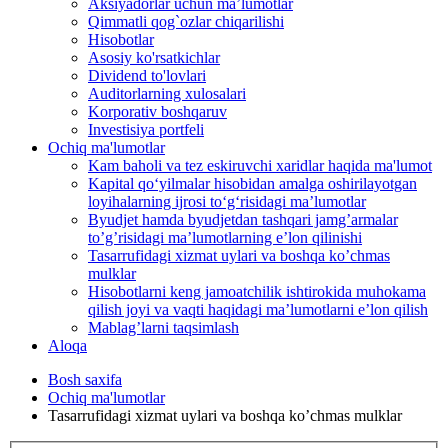
Aksiyadorlar uchun ma’lumotlar
Qimmatli qog`ozlar chiqarilishi
Hisobotlar
Asosiy ko'rsatkichlar
Dividend to'lovlari
Auditorlarning xulosalari
Korporativ boshqaruv
Investisiya portfeli
Ochiq ma'lumotlar
Kam baholi va tez eskiruvchi xaridlar haqida ma'lumot
Kapital qo‘yilmalar hisobidan amalga oshirilayotgan
loyihalarning ijrosi to‘g‘risidagi maʼlumotlar
Byudjet hamda byudjetdan tashqari jamgʼarmalar
toʼgʼrisidagi maʼlumotlarning eʼlon qilinishi
Tasarrufidagi xizmat uylari va boshqa koʼchmas
mulklar
Hisobotlarni keng jamoatchilik ishtirokida muhokama
qilish joyi va vaqti haqidagi maʼlumotlarni eʼlon qilish
Mablag’larni taqsimlash
Aloqa
Bosh saxifa
Ochiq ma'lumotlar
Tasarrufidagi xizmat uylari va boshqa koʼchmas mulklar