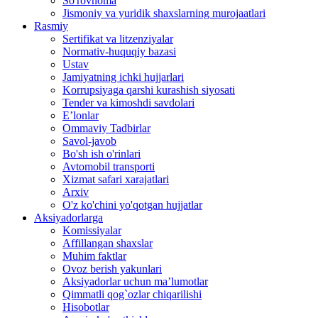
So'rovnoma
Jismoniy va yuridik shaxslarning murojaatlari
Rasmiy
Sertifikat va litzenziyalar
Normativ-huquqiy bazasi
Ustav
Jamiyatning ichki hujjarlari
Korrupsiyaga qarshi kurashish siyosati
Tender va kimoshdi savdolari
E’lonlar
Ommaviy Tadbirlar
Savol-javob
Bo'sh ish o'rinlari
Avtomobil transporti
Xizmat safari xarajatlari
Arxiv
O'z ko'chini yo'qotgan hujjatlar
Aksiyadorlarga
Komissiyalar
Affillangan shaxslar
Muhim faktlar
Ovoz berish yakunlari
Aksiyadorlar uchun ma’lumotlar
Qimmatli qog`ozlar chiqarilishi
Hisobotlar