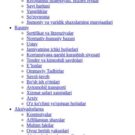
Rivojlanish strategiyasi. Biznes rejalar
Sayt haritasi
Yangiliklar
So'rovnoma
Jismoniy va yuridik shaxslarning murojaatlari
Rasmiy
Sertifikat va litzenziyalar
Normativ-huquqiy bazasi
Ustav
Jamiyatning ichki hujjarlari
Korrupsiyaga qarshi kurashish siyosati
Tender va kimoshdi savdolari
E’lonlar
Ommaviy Tadbirlar
Savol-javob
Bo'sh ish o'rinlari
Avtomobil transporti
Xizmat safari xarajatlari
Arxiv
O'z ko'chini yo'qotgan hujjatlar
Aksiyadorlarga
Komissiyalar
Affillangan shaxslar
Muhim faktlar
Ovoz berish yakunlari