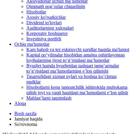
Aksiyadorlar uchun ma’lumotlar
Qimmatli qog`ozlar chiqarilishi
Hisobotlar
Asosiy ko'rsatkichlar
Dividend to'lovlari
Auditorlarning xulosalari
Korporativ boshqaruv
Investisiya portfeli
Ochiq ma'lumotlar
Kam baholi va tez eskiruvchi xaridlar haqida ma'lumot
Kapital qo‘yilmalar hisobidan amalga oshirilayotgan
loyihalarning ijrosi to‘g‘risidagi maʼlumotlar
Byudjet hamda byudjetdan tashqari jamgʼarmalar
toʼgʼrisidagi maʼlumotlarning eʼlon qilinishi
Tasarrufidagi xizmat uylari va boshqa koʼchmas
mulklar
Hisobotlarni keng jamoatchilik ishtirokida muhokama
qilish joyi va vaqti haqidagi maʼlumotlarni eʼlon qilish
Mablag’larni taqsimlash
Aloqa
Bosh saxifa
Jamiyat haqida
So'rovnoma