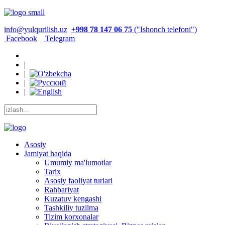
info@yulqurilish.uz
+
998 78 147 06 75
("Ishonch telefoni")
Facebook
Telegram
|
|
|
|
Asosiy
Jamiyat haqida
Umumiy ma'lumotlar
Tarix
Asosiy faoliyat turlari
Rahbariyat
Kuzatuv kengashi
Tashkiliy tuzilma
Tizim korxonalar