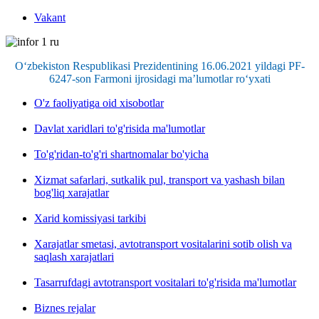
Vakant
O‘zbekiston Respublikasi Prezidentining 16.06.2021 yildagi PF-
6247-son Farmoni ijrosidagi ma’lumotlar ro‘yxati
O'z faoliyatiga oid xisobotlar
Davlat xaridlari to'g'risida ma'lumotlar
To'g'ridan-to'g'ri shartnomalar bo'yicha
Xizmat safarlari, sutkalik pul, transport va yashash bilan
bog'liq xarajatlar
Xarid komissiyasi tarkibi
Xarajatlar smetasi, avtotransport vositalarini sotib olish va
saqlash xarajatlari
Tasarrufdagi avtotransport vositalari to'g'risida ma'lumotlar
Biznes rejalar