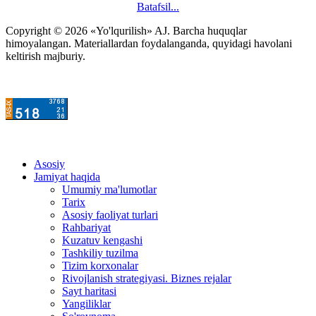
Batafsil...
Copyright © 2026 «Yo'lqurilish» AJ. Barcha huquqlar
himoyalangan. Materiallardan foydalanganda, quyidagi havolani
keltirish majburiy.
Asosiy
Jamiyat haqida
Umumiy ma'lumotlar
Tarix
Asosiy faoliyat turlari
Rahbariyat
Kuzatuv kengashi
Tashkiliy tuzilma
Tizim korxonalar
Rivojlanish strategiyasi. Biznes rejalar
Sayt haritasi
Yangiliklar