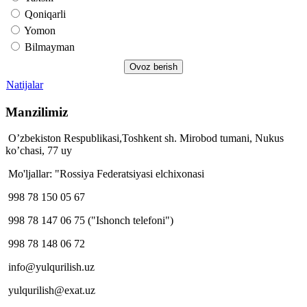
Qoniqarli
Yomon
Bilmayman
Natijalar
Manzilimiz
O’zbekiston Respublikasi,Toshkent sh. Mirobod tumani, Nukus
ko’chasi, 77 uy
Mo'ljallar: "Rossiya Federatsiyasi elchixonasi
998 78 150 05 67
998 78 147 06 75 ("Ishonch telefoni")
998 78 148 06 72
info@yulqurilish.uz
yulqurilish@exat.uz