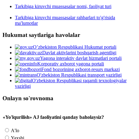
Tarkibiga kiruvchi muassasalar nomi, faoliyat turi
Tarkibiga kiruvchi muassasalar rahbarlari to'g'risida
ma'lumotlar
Hukumat saytlariga havolalar
O’zbekiston Respublikasi Hukumat portali
Davlat aktivlarini boshqarish agentligi
Yagona interaktiv davlat hizmatlari portali
Korporativ axborot yagona portali
Fond bozorining axborot-resurs markazi
O'zbekiston Respublikasi transport vazirligi
O'zbekiston Respublikasi raqamli texnologiyalar
vazirligi
Onlayn so'rovnoma
«Yo'lqurilish» AJ faoliyatini qanday baholaysiz?
A'lo
Yaxshi