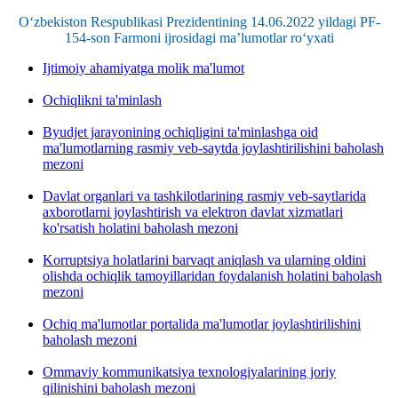
O‘zbekiston Respublikasi Prezidentining 14.06.2022 yildagi PF-
154-son Farmoni ijrosidagi ma’lumotlar ro‘yxati
Ijtimoiy ahamiyatga molik ma'lumot
Ochiqlikni ta'minlash
Byudjet jarayonining ochiqligini ta'minlashga oid
ma'lumotlarning rasmiy veb-saytda joylashtirilishini baholash
mezoni
Davlat organlari va tashkilotlarining rasmiy veb-saytlarida
axborotlarni joylashtirish va elektron davlat xizmatlari
ko'rsatish holatini baholash mezoni
Korruptsiya holatlarini barvaqt aniqlash va ularning oldini
olishda ochiqlik tamoyillaridan foydalanish holatini baholash
mezoni
Ochiq ma'lumotlar portalida ma'lumotlar joylashtirilishini
baholash mezoni
Ommaviy kommunikatsiya texnologiyalarining joriy
qilinishini baholash mezoni