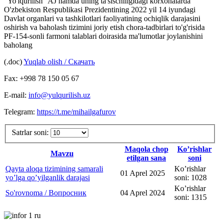
"Yo'lqurilish" AJ hamda uning ta'sischiligidagi korxonalarda
O'zbekiston Respublikasi Prezidentining 2022 yil 14 iyundagi
Davlat organlari va tashkilotlari faoliyatining ochiqlik darajasini
oshirish va baholash tizimini joriy etish chora-tadbirlari to'g'risida
PF-154-sonli farmoni talablari doirasida ma'lumotlar joylanishini
baholang
(.doc)
Yuqlab olish / Скачать
Fax: +998 78 150 05 67
E-mail:
info@yulqurilish.uz
Telegram:
https://t.me/mihailgafurov
Satrlar soni:
Maqola chop
Ko’rishlar
Mavzu
etilgan sana
soni
Qayta aloqa tizimining samarali
Ko’rishlar
01 Aprel 2025
yoʼlga qoʼyilganlik darajasi
soni: 1028
Ko’rishlar
So'rovnoma / Вопросник
04 Aprel 2024
soni: 1315