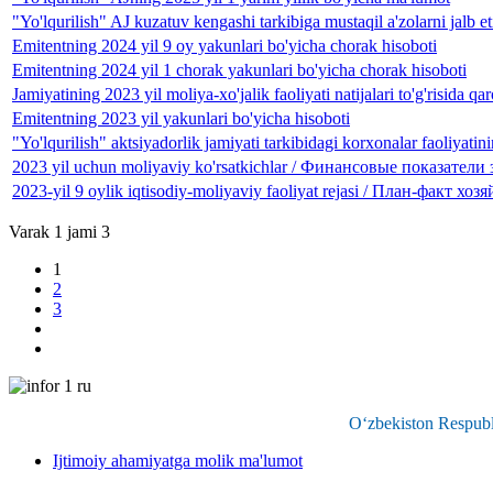
"Yo'lqurilish" AJ kuzatuv kengashi tarkibiga mustaqil a'zolarni jalb et
Emitentning 2024 yil 9 oy yakunlari bo'yicha chorak hisoboti
Emitentning 2024 yil 1 chorak yakunlari bo'yicha chorak hisoboti
Jamiyatining 2023 yil moliya-xo'jalik faoliyati natijalari to'g'risida 
Emitentning 2023 yil yakunlari bo'yicha hisoboti
"Yo'lqurilish" aktsiyadorlik jamiyati tarkibidagi korxonalar faoliyatin
2023 yil uchun moliyaviy ko'rsatkichlar / Финансовые показатели 
2023-yil 9 oylik iqtisodiy-moliyaviy faoliyat rejasi / План-факт
Varak 1 jami 3
1
2
3
O‘zbekiston Respubli
Ijtimoiy ahamiyatga molik ma'lumot