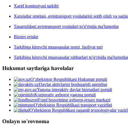
Xarid komissiyasi tarkibi
Xarajatlar smetasi, avtotransport vositalarini sotib olish va saqla
Tasarrufdagi avtotransport vositalari to'g'risida ma'lumotlar
Biznes rejalar
Tarkibiga kiruvchi muassasalar nomi, faoliyat turi
Tarkibiga kiruvchi muassasalar rahbarlari to'g'risida ma'lumotla
Hukumat saytlariga havolalar
O’zbekiston Respublikasi Hukumat portali
Davlat aktivlarini boshqarish agentligi
Yagona interaktiv davlat hizmatlari portali
Korporativ axborot yagona portali
Fond bozorining axborot-resurs markazi
O'zbekiston Respublikasi transport vazirligi
O'zbekiston Respublikasi raqamli texnologiyalar vazirl
Onlayn so'rovnoma