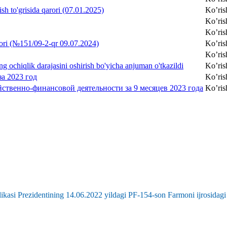
ish to'grisida qarori (07.01.2025)
Ko’ris
Ko’ris
Ko’ris
qarori (№151/09-2-qr 09.07.2024)
Ko’ris
Ko’ris
ing ochiqlik darajasini oshirish bo'yicha anjuman o'tkazildi
Ko’ris
за 2023 год
Ko’ris
 хозяйственно-финансовой деятельности за 9 месяцев 2023 года
Ko’ris
kasi Prezidentining 14.06.2022 yildagi PF-154-son Farmoni ijrosidagi