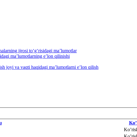
alarning ijrosi to‘g‘risidagi maʼlumotlar
dagi maʼlumotlarning eʼlon qilinishi
h joyi va vaqti haqidagi maʼlumotlarni eʼlon qilish
u
Ko’
Ko’ris
Ko’ris