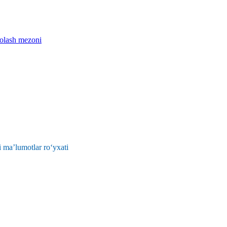
aholash mezoni
 ma’lumotlar ro‘yxati