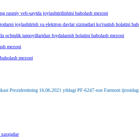
ng rasmiy veb-saytda joylashtirilishini baholash mezoni
otlarni joylashtirish va elektron davlat xizmatlari ko'rsatish holatini b
hda ochiqlik tamoyillaridan foydalanish holatini baholash mezoni
lash mezoni
 baholash mezoni
kasi Prezidentining 16.06.2021 yildagi PF-6247-son Farmoni ijrosidagi
 xarajatlar