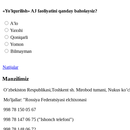
«Yo'lqurilish» AJ faoliyatini qanday baholaysiz?
A'lo
Yaxshi
Qoniqarli
Yomon
Bilmayman
Natijalar
Manzilimiz
O’zbekiston Respublikasi,Toshkent sh. Mirobod tumani, Nukus ko’ch
Mo'ljallar: "Rossiya Federatsiyasi elchixonasi
998 78 150 05 67
998 78 147 06 75 ("Ishonch telefoni")
998 78 148 06 72