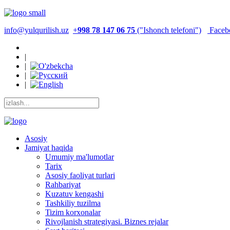
info@yulqurilish.uz
+
998 78 147 06 75
("Ishonch telefoni")
Faceb
|
|
|
|
Asosiy
Jamiyat haqida
Umumiy ma'lumotlar
Tarix
Asosiy faoliyat turlari
Rahbariyat
Kuzatuv kengashi
Tashkiliy tuzilma
Tizim korxonalar
Rivojlanish strategiyasi. Biznes rejalar