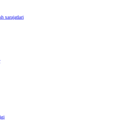
sh xarajatlari
r
igi