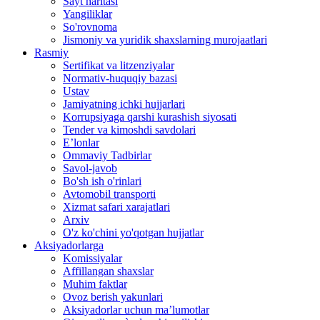
Sayt haritasi
Yangiliklar
So'rovnoma
Jismoniy va yuridik shaxslarning murojaatlari
Rasmiy
Sertifikat va litzenziyalar
Normativ-huquqiy bazasi
Ustav
Jamiyatning ichki hujjarlari
Korrupsiyaga qarshi kurashish siyosati
Tender va kimoshdi savdolari
E’lonlar
Ommaviy Tadbirlar
Savol-javob
Bo'sh ish o'rinlari
Avtomobil transporti
Xizmat safari xarajatlari
Arxiv
O'z ko'chini yo'qotgan hujjatlar
Aksiyadorlarga
Komissiyalar
Affillangan shaxslar
Muhim faktlar
Ovoz berish yakunlari
Aksiyadorlar uchun ma’lumotlar