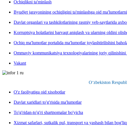
Ochiqlikni ta'minlash
Byudjet jarayonining ochiqligini ta'minlashga oid ma'lumotlarni
Davlat organlari va tashkilotlarining rasmiy veb-saytlarida axbor
Korruptsiya holatlarini barvaqt aniqlash va ularning oldini olis
Ochiq ma'lumotlar portalida ma'lumotlar joylashtirilishini baho
Ommaviy kommunikatsiya texnologiyalarining joriy qilinishini
Vakant
O‘zbekiston Respubli
O'z faoliyatiga oid xisobotlar
Davlat xaridlari to'g'risida ma'lumotlar
To'g'ridan-to'g'ri shartnomalar bo'yicha
Xizmat safarlari, sutkalik pul, transport va yashash bilan bog'liq