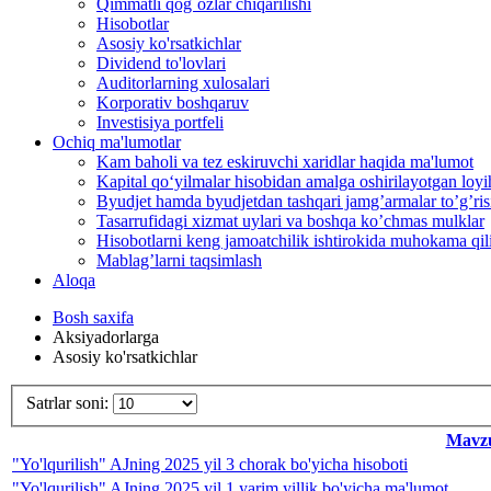
Qimmatli qog`ozlar chiqarilishi
Hisobotlar
Asosiy ko'rsatkichlar
Dividend to'lovlari
Auditorlarning xulosalari
Korporativ boshqaruv
Investisiya portfeli
Ochiq ma'lumotlar
Kam baholi va tez eskiruvchi xaridlar haqida ma'lumot
Kapital qo‘yilmalar hisobidan amalga oshirilayotgan loyih
Byudjet hamda byudjetdan tashqari jamgʼarmalar toʼgʼrisi
Tasarrufidagi xizmat uylari va boshqa koʼchmas mulklar
Hisobotlarni keng jamoatchilik ishtirokida muhokama qilis
Mablag’larni taqsimlash
Aloqa
Bosh saxifa
Aksiyadorlarga
Asosiy ko'rsatkichlar
Satrlar soni:
Mavz
"Yo'lqurilish" AJning 2025 yil 3 chorak bo'yicha hisoboti
"Yo'lqurilish" AJning 2025 yil 1 yarim yillik bo'yicha ma'lumot