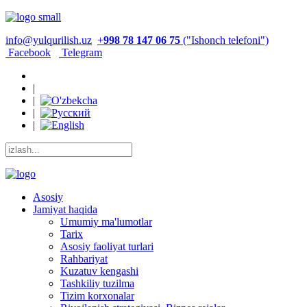
info@yulqurilish.uz
+
998 78 147 06 75
("Ishonch telefoni")
Facebook
Telegram
|
|
|
|
Asosiy
Jamiyat haqida
Umumiy ma'lumotlar
Tarix
Asosiy faoliyat turlari
Rahbariyat
Kuzatuv kengashi
Tashkiliy tuzilma
Tizim korxonalar