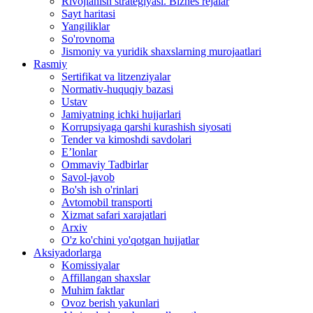
Rivojlanish strategiyasi. Biznes rejalar
Sayt haritasi
Yangiliklar
So'rovnoma
Jismoniy va yuridik shaxslarning murojaatlari
Rasmiy
Sertifikat va litzenziyalar
Normativ-huquqiy bazasi
Ustav
Jamiyatning ichki hujjarlari
Korrupsiyaga qarshi kurashish siyosati
Tender va kimoshdi savdolari
E’lonlar
Ommaviy Tadbirlar
Savol-javob
Bo'sh ish o'rinlari
Avtomobil transporti
Xizmat safari xarajatlari
Arxiv
O'z ko'chini yo'qotgan hujjatlar
Aksiyadorlarga
Komissiyalar
Affillangan shaxslar
Muhim faktlar
Ovoz berish yakunlari