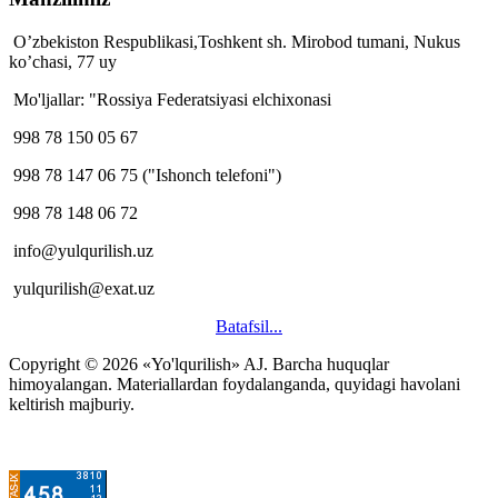
O’zbekiston Respublikasi,Toshkent sh. Mirobod tumani, Nukus
ko’chasi, 77 uy
Mo'ljallar: "Rossiya Federatsiyasi elchixonasi
998 78 150 05 67
998 78 147 06 75 ("Ishonch telefoni")
998 78 148 06 72
info@yulqurilish.uz
yulqurilish@exat.uz
Batafsil...
Copyright © 2026 «Yo'lqurilish» AJ. Barcha huquqlar
himoyalangan. Materiallardan foydalanganda, quyidagi havolani
keltirish majburiy.