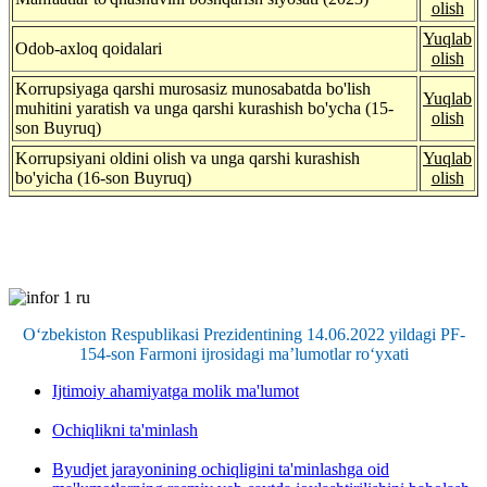
olish
Yuqlab
Odob-axloq qoidalari
olish
Korrupsiyaga qarshi murosasiz munosabatda bo'lish
Yuqlab
muhitini yaratish va unga qarshi kurashish bo'ycha (15-
olish
son Buyruq)
Korrupsiyani oldini olish va unga qarshi kurashish
Yuqlab
bo'yicha (16-son Buyruq)
olish
O‘zbekiston Respublikasi Prezidentining 14.06.2022 yildagi PF-
154-son Farmoni ijrosidagi ma’lumotlar ro‘yxati
Ijtimoiy ahamiyatga molik ma'lumot
Ochiqlikni ta'minlash
Byudjet jarayonining ochiqligini ta'minlashga oid