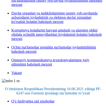
ma'lumotlarning rasmiy veb-saytda joylashtirilishini baholash
mezoni
Davlat organlari va tashkilotlarining rasmiy veb-saytlarida
axborotlarni joylashtirish va elektron davlat xizmatlari
ko'rsatish holatini baholash mezoni
Korruptsiya holatlarini barvaqt aniqlash va ularning oldini
olishda ochiqlik tamoyillaridan foydalanish holatini baholash
mezoni
Ochiq ma'lumotlar portalida ma'lumotlar joylashtirilishini
baholash mezoni
Ommaviy kommunikatsiya texnologiyalarining joriy
qilinishini baholash mezoni
Vakant
O‘zbekiston Respublikasi Prezidentining 16.06.2021 yildagi PF-
6247-son Farmoni ijrosidagi ma’lumotlar ro‘yxati
O'z faoliyatiga oid xisobotlar