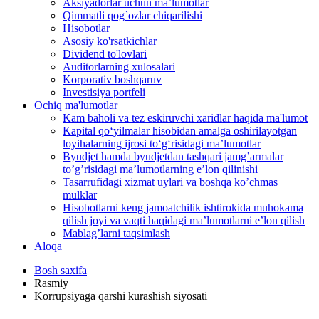
Aksiyadorlar uchun ma’lumotlar
Qimmatli qog`ozlar chiqarilishi
Hisobotlar
Asosiy ko'rsatkichlar
Dividend to'lovlari
Auditorlarning xulosalari
Korporativ boshqaruv
Investisiya portfeli
Ochiq ma'lumotlar
Kam baholi va tez eskiruvchi xaridlar haqida ma'lumot
Kapital qo‘yilmalar hisobidan amalga oshirilayotgan
loyihalarning ijrosi to‘g‘risidagi maʼlumotlar
Byudjet hamda byudjetdan tashqari jamgʼarmalar
toʼgʼrisidagi maʼlumotlarning eʼlon qilinishi
Tasarrufidagi xizmat uylari va boshqa koʼchmas
mulklar
Hisobotlarni keng jamoatchilik ishtirokida muhokama
qilish joyi va vaqti haqidagi maʼlumotlarni eʼlon qilish
Mablag’larni taqsimlash
Aloqa
Bosh saxifa
Rasmiy
Korrupsiyaga qarshi kurashish siyosati