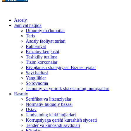
Asosiy
Jamiyat haqida
Umumiy ma'lumotlar
Tarix
Asosiy faoliyat turlari
Rahbariyat
Kuzatuv kengashi
Tashkiliy tuzilma
Tizim korxonalar
Rivojlanish strategiyasi. Biznes rejalar
Sayt haritasi
Yangiliklar
So'rovnoma
Jismoniy va yuridik shaxslarning murojaatlari
Rasmiy
Sertifikat va litzenziyalar
Normativ-huquqiy bazasi
Ustav
Jamiyatning ichki hujjarlari
Korrupsiyaga qarshi kurashish siyosati
Tender va kimoshdi savdolari
E’lonlar