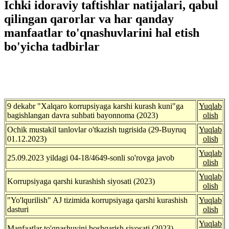
Ichki idoraviy taftishlar natijalari, qabul
qilingan qarorlar va har qanday
manfaatlar to'qnashuvlarini hal etish
bo'yicha tadbirlar
9 dekabr "Xalqaro korrupsiyaga karshi kurash kuni"ga
Yuqlab
bagishlangan davra suhbati bayonnoma
(2023)
olish
Ochik mustakil tanlovlar o'tkazish tugrisida (29-Buyruq
Yuqlab
01.12.2023)
olish
Yuqlab
25.09.2023 yildagi 04-18/4649-sonli so'rovga javob
olish
Yuqlab
Korrupsiyaga qarshi kurashish siyosati
(2023)
olish
"Yo'lqurilish" AJ tizimida korrupsiyaga qarshi kurashish
Yuqlab
dasturi
olish
Yuqlab
Manfaatlar to'qnashuvini boshqarish siyosati
(2023)