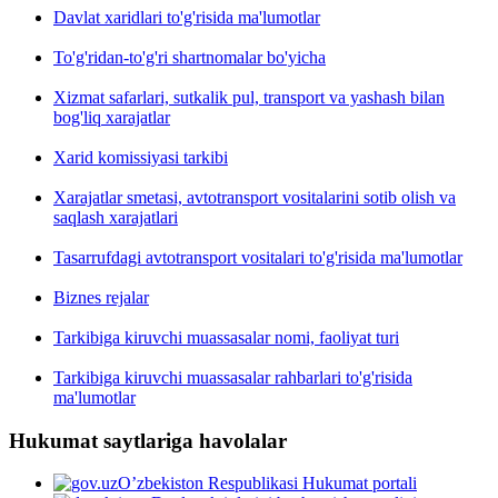
Davlat xaridlari to'g'risida ma'lumotlar
To'g'ridan-to'g'ri shartnomalar bo'yicha
Xizmat safarlari, sutkalik pul, transport va yashash bilan
bog'liq xarajatlar
Xarid komissiyasi tarkibi
Xarajatlar smetasi, avtotransport vositalarini sotib olish va
saqlash xarajatlari
Tasarrufdagi avtotransport vositalari to'g'risida ma'lumotlar
Biznes rejalar
Tarkibiga kiruvchi muassasalar nomi, faoliyat turi
Tarkibiga kiruvchi muassasalar rahbarlari to'g'risida
ma'lumotlar
Hukumat saytlariga havolalar
O’zbekiston Respublikasi Hukumat portali