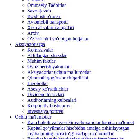
Ommaviy Tadbirlar
Savol-javob
Bo'sh ish o'rinlari
Avtomobil transporti
Xizmat safari xarajatlari
Arxiv
O'z ko'chini yo'qotgan hujjatlar
Aksiyadorlarga
Komissiyalar
Affillangan shaxslar
Muhim faktlar
Ovoz berish yakunlari
Aksiyadorlar uchun ma’lumotlar
Qimmatli qog`ozlar chiqarilishi
Hisobotlar
Asosiy ko'rsatkichlar
Dividend to'lovlari
Auditorlarning xulosalari
Korporativ boshqaruv
Investisiya portfeli
Ochiq ma'lumotlar
Kam baholi va tez eskiruvchi xaridlar haqida ma'lumot
Kapital qo‘yilmalar hisobidan amalga oshirilayotgan
loyihalarning ijrosi to‘g‘risidagi maʼlumotlar