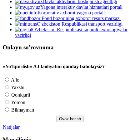
Davlat aktivlarini boshqarish agentligi
Yagona interaktiv davlat hizmatlari portali
Korporativ axborot yagona portali
Fond bozorining axborot-resurs markazi
O'zbekiston Respublikasi transport vazirligi
O'zbekiston Respublikasi raqamli texnologiyalar
vazirligi
Onlayn so'rovnoma
«Yo'lqurilish» AJ faoliyatini qanday baholaysiz?
A'lo
Yaxshi
Qoniqarli
Yomon
Bilmayman
Natijalar
Manzilimiz