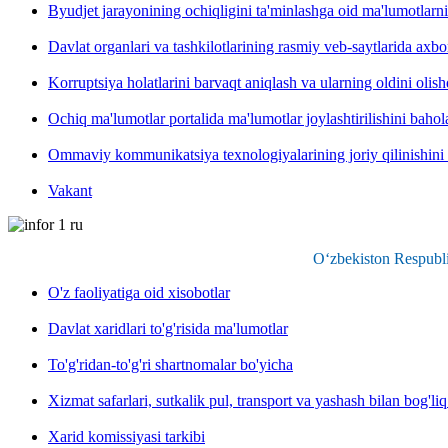
Byudjet jarayonining ochiqligini ta'minlashga oid ma'lumotlarni
Davlat organlari va tashkilotlarining rasmiy veb-saytlarida axbor
Korruptsiya holatlarini barvaqt aniqlash va ularning oldini olis
Ochiq ma'lumotlar portalida ma'lumotlar joylashtirilishini baho
Ommaviy kommunikatsiya texnologiyalarining joriy qilinishini
Vakant
O‘zbekiston Respubli
O'z faoliyatiga oid xisobotlar
Davlat xaridlari to'g'risida ma'lumotlar
To'g'ridan-to'g'ri shartnomalar bo'yicha
Xizmat safarlari, sutkalik pul, transport va yashash bilan bog'liq
Xarid komissiyasi tarkibi