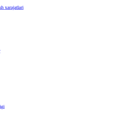
sh xarajatlari
r
igi