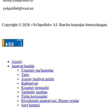
info@yulqurilish.uz
yulqurilish@exat.uz
Copyright © 2026 «Yo'lqurilish» AJ. Barcha huquqlar himoyalangan. M
Asosiy
Jamiyat haqida
Umumiy ma'lumotlar
Tarix
Asosiy faoliyat turlari
Rahbariyat
Kuzatuv kengashi
Tashkiliy tuzilma
Tizim korxonalar
Rivojlanish strategiyasi. Biznes rejalar
Sayt haritasi