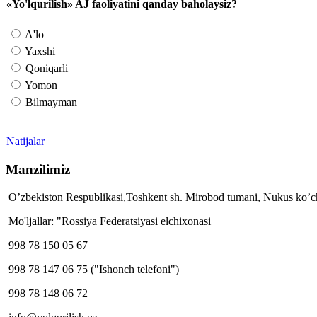
«Yo'lqurilish» AJ faoliyatini qanday baholaysiz?
A'lo
Yaxshi
Qoniqarli
Yomon
Bilmayman
Natijalar
Manzilimiz
O’zbekiston Respublikasi,Toshkent sh. Mirobod tumani, Nukus ko’ch
Mo'ljallar: "Rossiya Federatsiyasi elchixonasi
998 78 150 05 67
998 78 147 06 75 ("Ishonch telefoni")
998 78 148 06 72