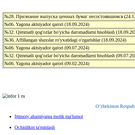
№28. Признание выпуска ценных бумаг несостоявшимся (24.1
№06. Yagona aktsiyador qarori (18.09.2024)
№32. Qimmatli qog'ozlar bo'yicha daromadlarni hisoblash (18.09.20
№36. Affillangan shaxslar ro'yxatidagi o'zgarishlar (18.09.2024)
№06. Yagona aktsiyador qarori (09.07.2024)
№32. Qimmatli qog'ozlar bo'yicha daromadlarni hisoblash (09.07.20
№06. Yagona aktsiyador qarori (09.02.2024)
O‘zbekiston Respubli
Ijtimoiy ahamiyatga molik ma'lumot
Ochiqlikni ta'minlash