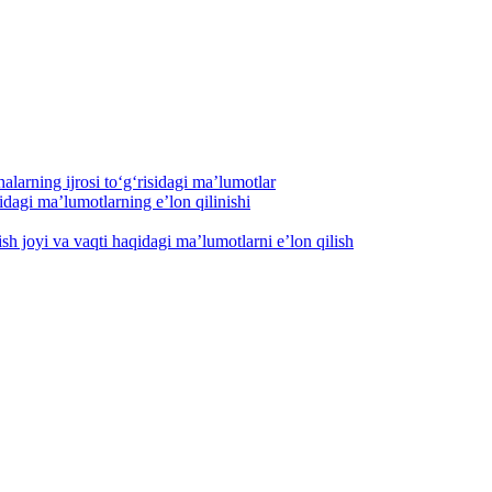
alarning ijrosi to‘g‘risidagi maʼlumotlar
dagi maʼlumotlarning eʼlon qilinishi
h joyi va vaqti haqidagi maʼlumotlarni eʼlon qilish