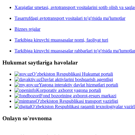
Xarajatlar smetasi, avtotransport vositalarini sotib olish va saqla
Tasarrufdagi avtotransport vositalari to'g'risida ma'lumotlar
Biznes rejalar
Tarkibiga kiruvchi muassasalar nomi, faoliyat turi
Tarkibiga kiruvchi muassasalar rahbarlari to'g'risida ma'lumotla
Hukumat saytlariga havolalar
O’zbekiston Respublikasi Hukumat portali
Davlat aktivlarini boshqarish agentligi
Yagona interaktiv davlat hizmatlari portali
Korporativ axborot yagona portali
Fond bozorining axborot-resurs markazi
O'zbekiston Respublikasi transport vazirligi
O'zbekiston Respublikasi raqamli texnologiyalar vazirl
Onlayn so'rovnoma