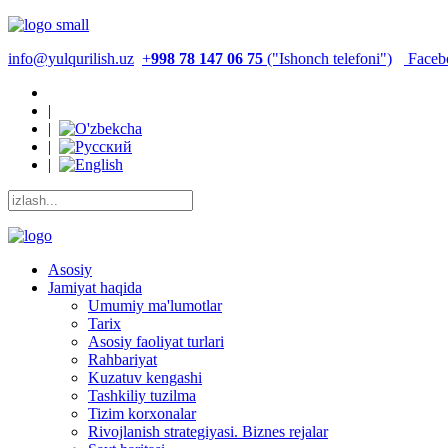
info@yulqurilish.uz
+
998 78 147 06 75
("Ishonch telefoni")
Faceb
|
|
|
|
Asosiy
Jamiyat haqida
Umumiy ma'lumotlar
Tarix
Asosiy faoliyat turlari
Rahbariyat
Kuzatuv kengashi
Tashkiliy tuzilma
Tizim korxonalar
Rivojlanish strategiyasi. Biznes rejalar