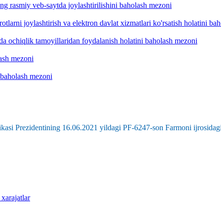
ng rasmiy veb-saytda joylashtirilishini baholash mezoni
otlarni joylashtirish va elektron davlat xizmatlari ko'rsatish holatini b
hda ochiqlik tamoyillaridan foydalanish holatini baholash mezoni
lash mezoni
 baholash mezoni
kasi Prezidentining 16.06.2021 yildagi PF-6247-son Farmoni ijrosidagi
 xarajatlar