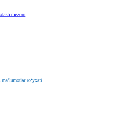
aholash mezoni
 ma’lumotlar ro‘yxati