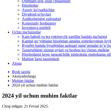
Qimmatli qog`ozlar chiqarilishi
Hisobotlar
Asosiy ko'rsatkichlar
Dividend to'lovlari
Auditorlarning xulosalari
Korporativ boshqaruv
Investisiya portfeli
Ochiq ma'lumotlar
Kam baholi va tez eskiruvchi xaridlar haqida ma'lumot
Kapital qo‘yilmalar hisobidan amalga oshirilayotgan loyih
Byudjet hamda byudjetdan tashqari jamgʼarmalar toʼgʼrisi
Tasarrufidagi xizmat uylari va boshqa koʼchmas mulklar
Hisobotlarni keng jamoatchilik ishtirokida muhokama qilis
Mablag’larni taqsimlash
Aloqa
Bosh saxifa
Aksiyadorlarga
Muhim faktlar
2024 yil uchun muhim faktlar
2024 yil uchun muhim faktlar
Chop etilgan:
21 Fevral 2025
.