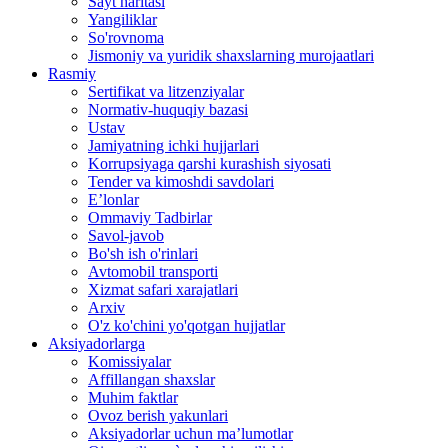
Sayt haritasi
Yangiliklar
So'rovnoma
Jismoniy va yuridik shaxslarning murojaatlari
Rasmiy
Sertifikat va litzenziyalar
Normativ-huquqiy bazasi
Ustav
Jamiyatning ichki hujjarlari
Korrupsiyaga qarshi kurashish siyosati
Tender va kimoshdi savdolari
E’lonlar
Ommaviy Tadbirlar
Savol-javob
Bo'sh ish o'rinlari
Avtomobil transporti
Xizmat safari xarajatlari
Arxiv
O'z ko'chini yo'qotgan hujjatlar
Aksiyadorlarga
Komissiyalar
Affillangan shaxslar
Muhim faktlar
Ovoz berish yakunlari
Aksiyadorlar uchun ma’lumotlar