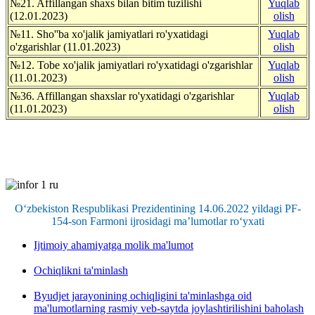
№21. Affillangan shaxs bilan bitim tuzilishi
Yuqlab
(12.01.2023)
olish
№11. Sho''ba xo'jalik jamiyatlari ro'yxatidagi
Yuqlab
o'zgarishlar (11.01.2023)
olish
№12. Tobe xo'jalik jamiyatlari ro'yxatidagi o'zgarishlar
Yuqlab
(11.01.2023)
olish
№36. Affillangan shaxslar ro'yxatidagi o'zgarishlar
Yuqlab
(11.01.2023)
olish
O‘zbekiston Respublikasi Prezidentining 14.06.2022 yildagi PF-
154-son Farmoni ijrosidagi ma’lumotlar ro‘yxati
Ijtimoiy ahamiyatga molik ma'lumot
Ochiqlikni ta'minlash
Byudjet jarayonining ochiqligini ta'minlashga oid
ma'lumotlarning rasmiy veb-saytda joylashtirilishini baholash