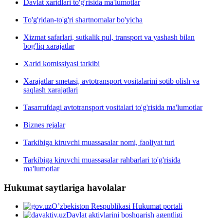
Davlat xaridlari to'g'risida ma'lumotlar
To'g'ridan-to'g'ri shartnomalar bo'yicha
Xizmat safarlari, sutkalik pul, transport va yashash bilan
bog'liq xarajatlar
Xarid komissiyasi tarkibi
Xarajatlar smetasi, avtotransport vositalarini sotib olish va
saqlash xarajatlari
Tasarrufdagi avtotransport vositalari to'g'risida ma'lumotlar
Biznes rejalar
Tarkibiga kiruvchi muassasalar nomi, faoliyat turi
Tarkibiga kiruvchi muassasalar rahbarlari to'g'risida
ma'lumotlar
Hukumat saytlariga havolalar
O’zbekiston Respublikasi Hukumat portali
Davlat aktivlarini boshqarish agentligi