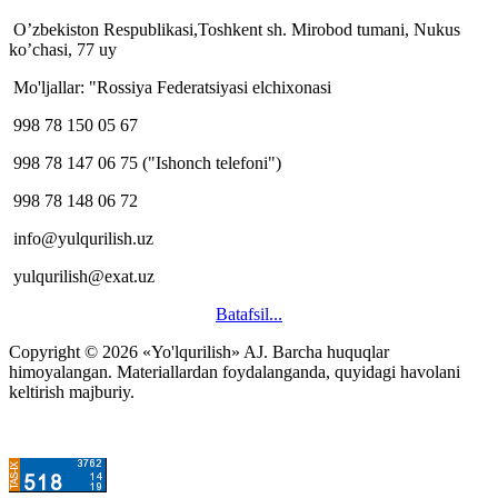
O’zbekiston Respublikasi,Toshkent sh. Mirobod tumani, Nukus
ko’chasi, 77 uy
Mo'ljallar: "Rossiya Federatsiyasi elchixonasi
998 78 150 05 67
998 78 147 06 75 ("Ishonch telefoni")
998 78 148 06 72
info@yulqurilish.uz
yulqurilish@exat.uz
Batafsil...
Copyright © 2026 «Yo'lqurilish» AJ. Barcha huquqlar
himoyalangan. Materiallardan foydalanganda, quyidagi havolani
keltirish majburiy.