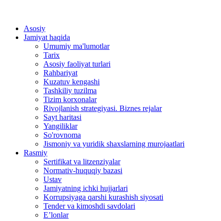
Asosiy
Jamiyat haqida
Umumiy ma'lumotlar
Tarix
Asosiy faoliyat turlari
Rahbariyat
Kuzatuv kengashi
Tashkiliy tuzilma
Tizim korxonalar
Rivojlanish strategiyasi. Biznes rejalar
Sayt haritasi
Yangiliklar
So'rovnoma
Jismoniy va yuridik shaxslarning murojaatlari
Rasmiy
Sertifikat va litzenziyalar
Normativ-huquqiy bazasi
Ustav
Jamiyatning ichki hujjarlari
Korrupsiyaga qarshi kurashish siyosati
Tender va kimoshdi savdolari
E’lonlar