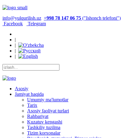
info@yulqurilish.uz
+
998 78 147 06 75
("Ishonch telefoni")
Facebook
Telegram
|
|
|
|
Asosiy
Jamiyat haqida
Umumiy ma'lumotlar
Tarix
Asosiy faoliyat turlari
Rahbariyat
Kuzatuv kengashi
Tashkiliy tuzilma
Tizim korxonalar