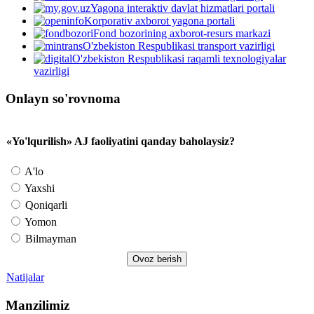
Yagona interaktiv davlat hizmatlari portali
Korporativ axborot yagona portali
Fond bozorining axborot-resurs markazi
O'zbekiston Respublikasi transport vazirligi
O'zbekiston Respublikasi raqamli texnologiyalar
vazirligi
Onlayn so'rovnoma
«Yo'lqurilish» AJ faoliyatini qanday baholaysiz?
A'lo
Yaxshi
Qoniqarli
Yomon
Bilmayman
Natijalar
Manzilimiz