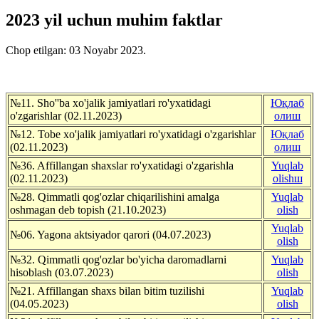
2023 yil uchun muhim faktlar
Chop etilgan:
03 Noyabr 2023
.
№11. Sho''ba xo'jalik jamiyatlari ro'yxatidagi
Юқлаб
o'zgarishlar (02.11.2023)
олиш
№12. Tobe xo'jalik jamiyatlari ro'yxatidagi o'zgarishlar
Юқлаб
(02.11.2023)
олиш
№36. Affillangan shaxslar ro'yxatidagi o'zgarishla
Yuqlab
(02.11.2023)
olishш
№28. Qimmatli qog'ozlar chiqarilishini amalga
Yuqlab
oshmagan deb topish (21.10.2023)
olish
Yuqlab
№06. Yagona aktsiyador qarori (04.07.2023)
olish
№32. Qimmatli qog'ozlar bo'yicha daromadlarni
Yuqlab
hisoblash (03.07.2023)
olish
№21. Affillangan shaxs bilan bitim tuzilishi
Yuqlab
(04.05.2023)
olish