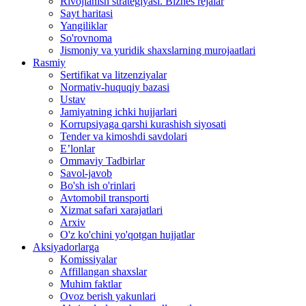
Rivojlanish strategiyasi. Biznes rejalar
Sayt haritasi
Yangiliklar
So'rovnoma
Jismoniy va yuridik shaxslarning murojaatlari
Rasmiy
Sertifikat va litzenziyalar
Normativ-huquqiy bazasi
Ustav
Jamiyatning ichki hujjarlari
Korrupsiyaga qarshi kurashish siyosati
Tender va kimoshdi savdolari
E’lonlar
Ommaviy Tadbirlar
Savol-javob
Bo'sh ish o'rinlari
Avtomobil transporti
Xizmat safari xarajatlari
Arxiv
O'z ko'chini yo'qotgan hujjatlar
Aksiyadorlarga
Komissiyalar
Affillangan shaxslar
Muhim faktlar
Ovoz berish yakunlari