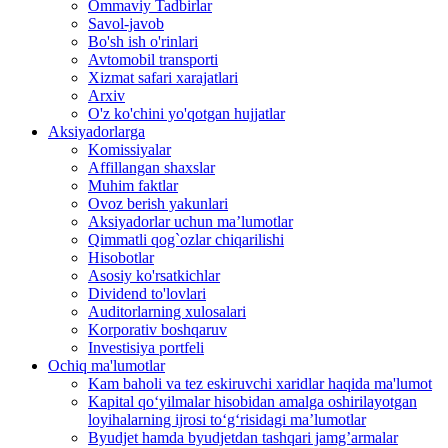
Ommaviy Tadbirlar
Savol-javob
Bo'sh ish o'rinlari
Avtomobil transporti
Xizmat safari xarajatlari
Arxiv
O'z ko'chini yo'qotgan hujjatlar
Aksiyadorlarga
Komissiyalar
Affillangan shaxslar
Muhim faktlar
Ovoz berish yakunlari
Aksiyadorlar uchun ma’lumotlar
Qimmatli qog`ozlar chiqarilishi
Hisobotlar
Asosiy ko'rsatkichlar
Dividend to'lovlari
Auditorlarning xulosalari
Korporativ boshqaruv
Investisiya portfeli
Ochiq ma'lumotlar
Kam baholi va tez eskiruvchi xaridlar haqida ma'lumot
Kapital qo‘yilmalar hisobidan amalga oshirilayotgan
loyihalarning ijrosi to‘g‘risidagi maʼlumotlar
Byudjet hamda byudjetdan tashqari jamgʼarmalar