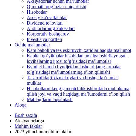
Aksiyadorlar uchun ma’lumotlar
Qimmatli qog`ozlar chiqarilishi
Hisobotlar
Asosiy ko'rsatkichlar
Dividend to'lovlari
Auditorlarning xulosalari
Korporativ boshqaruv
Investisiya portfeli
Ochiq ma'lumotlar
Kam baholi va tez eskiruvchi xaridlar haqida ma'lumot
Kapital qo‘yilmalar hisobidan amalga oshirilayotgan
loyihalarning ijrosi to‘g‘risidagi maʼlumotlar
Byudjet hamda byudjetdan tashqari jamgʼarmalar
toʼgʼrisidagi maʼlumotlarning eʼlon qilinishi
Tasarrufidagi xizmat uylari va boshqa koʼchmas
mulklar
Hisobotlarni keng jamoatchilik ishtirokida muhokama
qilish joyi va vaqti haqidagi maʼlumotlarni eʼlon qilish
Mablag’larni taqsimlash
Aloqa
Bosh saxifa
Aksiyadorlarga
Muhim faktlar
2023 yil uchun muhim faktlar